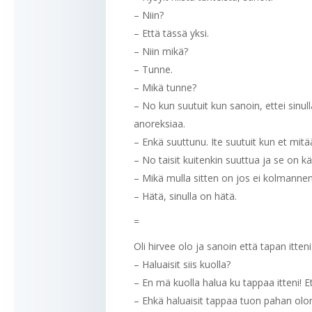
– Niin?
– Että tässä yksi.
– Niin mikä?
– Tunne.
– Mikä tunne?
– No kun suutuit kun sanoin, ettei si
anoreksiaa.
– Enkä suuttunu. Ite suutuit kun et mi
– No taisit kuitenkin suuttua ja se on k
– Mikä mulla sitten on jos ei kolmann
– Hätä, sinulla on hätä.
=
Oli hirvee olo ja sanoin että tapan itteni.
– Haluaisit siis kuolla?
– En mä kuolla halua ku tappaa itteni! E
– Ehkä haluaisit tappaa tuon pahan olon 