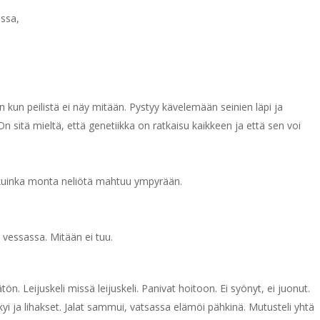
essa,
kun peilistä ei näy mitään. Pystyy kävelemään seinien läpi ja
n sitä mieltä, että genetiikka on ratkaisu kaikkeen ja että sen voi
 kuinka monta neliötä mahtuu ympyrään.
 vessassa. Mitään ei tuu.
ön. Leijuskeli missä leijuskeli. Panivat hoitoon. Ei syönyt, ei juonut.
äkyi ja lihakset. Jalat sammui, vatsassa elämöi pähkinä. Mutusteli yhtä