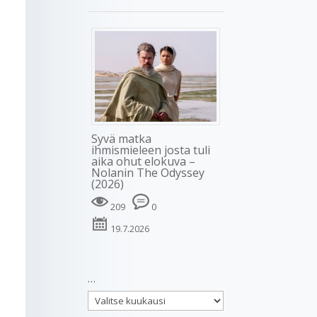
Syvä matka
ihmismieleen josta tuli
aika ohut elokuva –
Nolanin The Odyssey
(2026)
209
0
19.7.2026
…
…