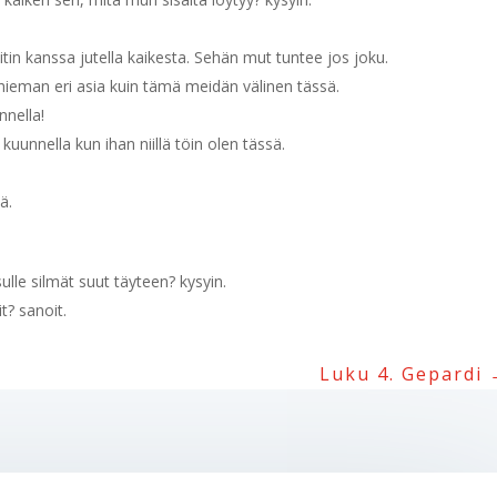
itin kanssa jutella kaikesta. Sehän mut tuntee jos joku.
hieman eri asia kuin tämä meidän välinen tässä.
nnella!
 kuunnella kun ihan niillä töin olen tässä.
ä.
sulle silmät suut täyteen? kysyin.
t? sanoit.
Luku 4. Gepardi