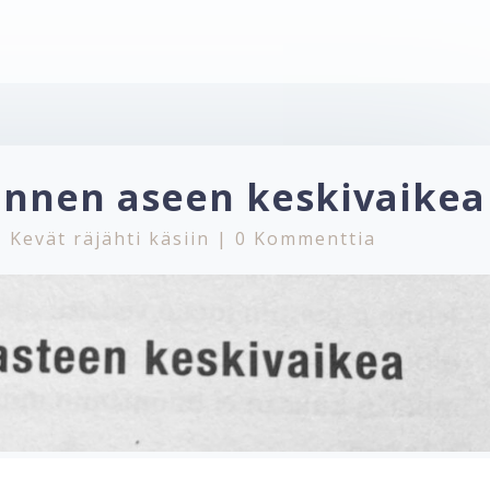
annen aseen keskivaikea
|
Kevät räjähti käsiin
|
0 Kommenttia