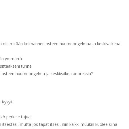
nulla ole mitään kolmannen asteen huumeongelmaa ja keskivaikeaa
tään ymmärrä.
äsittääkseni tunne.
en asteen huumeongelma ja keskivaikea anoreksia?
 Kysyit:
tkö perkele tajua!
itsestäsi, mutta jos tapat itsesi, niin kaikki muukin kuolee siinä