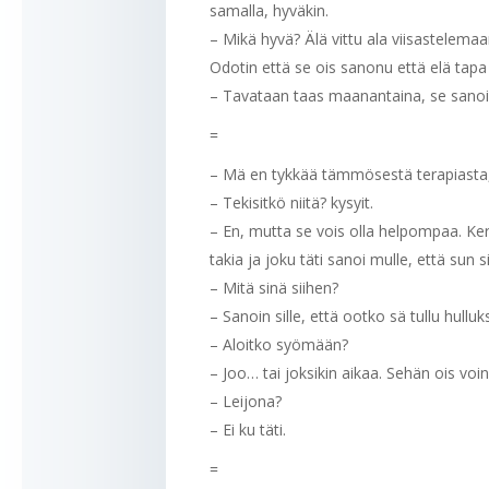
samalla, hyväkin.
– Mikä hyvä? Älä vittu ala viisastelemaa
Odotin että se ois sanonu että elä tapa i
– Tavataan taas maanantaina, se sanoi
=
– Mä en tykkää tämmösestä terapiasta, j
– Tekisitkö niitä? kysyit.
– En, mutta se vois olla helpompaa. K
takia ja joku täti sanoi mulle, että sun 
– Mitä sinä siihen?
– Sanoin sille, että ootko sä tullu hulluk
– Aloitko syömään?
– Joo… tai joksikin aikaa. Sehän ois voinu
– Leijona?
– Ei ku täti.
=