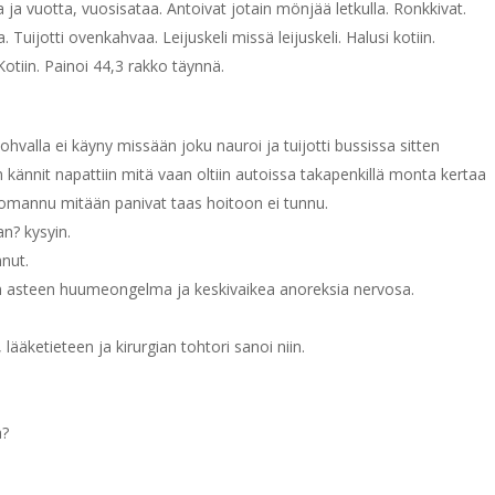
a vuotta, vuosisataa. Antoivat jotain mönjää letkulla. Ronkkivat.
. Tuijotti ovenkahvaa. Leijuskeli missä leijuskeli. Halusi kotiin.
otiin. Painoi 44,3 rakko täynnä.
hvalla ei käyny missään joku nauroi ja tuijotti bussissa sitten
tiin kännit napattiin mitä vaan oltiin autoissa takapenkillä monta kertaa
uomannu mitään panivat taas hoitoon ei tunnu.
an? kysyin.
nut.
en asteen huumeongelma ja keskivaikea anoreksia nervosa.
 lääketieteen ja kirurgian tohtori sanoi niin.
a?