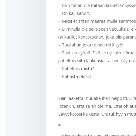
– Eikö tähän ole mitään lääkettä? kysyin
– On kai, sanoit.
– Miksi et sitten määrää mulle semmos
– Ei minulla ole sellaiseen valtuuksia,
tai kuullut kenestäkään, joka olis parantun
– Tuollahan joka toinen niitä syö!
– Saattaa syödä. Eikä se nyt niin elämä
puheltais siitä lääkeasiasta kuin käytetää
– Puheltais mistä?
– Pahasta olosta.
=
Sain lääkettä muualta ihan helposti. Ei
jotenkin, että se en ole mä. Ettei ohjaus
Sävyt katosi kaikesta. Uni tuli hyvin mutt
=
– Meinaatko että alan kelaamaan tässä k