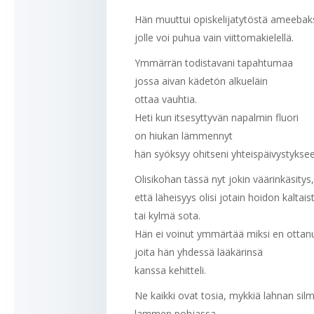
Hän muuttui opiskelijatytöstä ameebak
jolle voi puhua vain viittomakielellä.
Ymmärrän todistavani tapahtumaa
jossa aivan kädetön alkueläin
ottaa vauhtia.
Heti kun itsesyttyvän napalmin fluori
on hiukan lämmennyt
hän syöksyy ohitseni yhteispäivystykseen
Olisikohan tässä nyt jokin väärinkäsitys
että läheisyys olisi jotain hoidon kaltais
tai kylmä sota.
Hän ei voinut ymmärtää miksi en ottanu
joita hän yhdessä lääkärinsä
kanssa kehitteli.
Ne kaikki ovat tosia, mykkiä lahnan silm
lammen pohjassa,