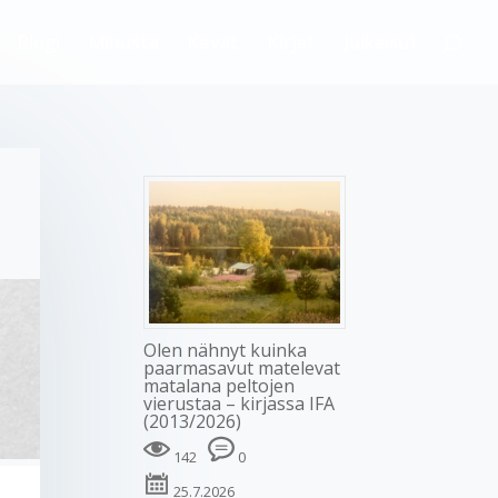
Blogi
Minusta
Kevät
Kirjat
Julkaisut
Olen nähnyt kuinka
paarmasavut matelevat
matalana peltojen
vierustaa – kirjassa IFA
(2013/2026)
142
0
25.7.2026