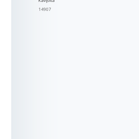
Kävijöitä
14907