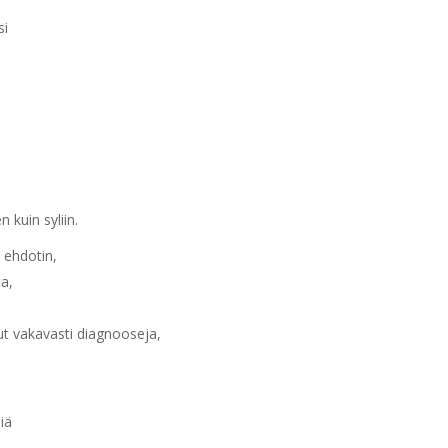
si
 kuin syliin.
, ehdotin,
ta,
t vakavasti diagnooseja,
iä