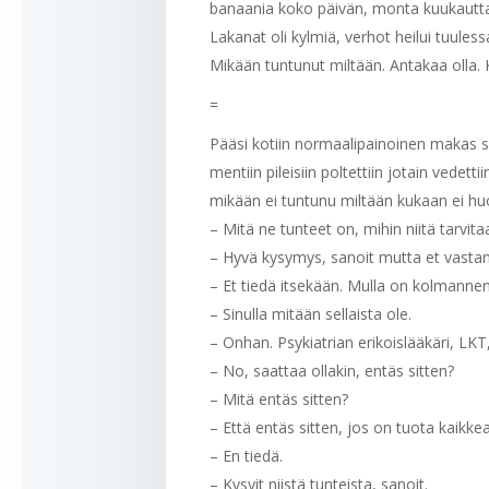
banaania koko päivän, monta kuukautta j
Lakanat oli kylmiä, verhot heilui tuulessa
Mikään tuntunut miltään. Antakaa olla. K
=
Pääsi kotiin normaalipainoinen makas so
mentiin pileisiin poltettiin jotain vedet
mikään ei tuntunu miltään kukaan ei h
– Mitä ne tunteet on, mihin niitä tarvita
– Hyvä kysymys, sanoit mutta et vastan
– Et tiedä itsekään. Mulla on kolmann
– Sinulla mitään sellaista ole.
– Onhan. Psykiatrian erikoislääkäri, LKT,
– No, saattaa ollakin, entäs sitten?
– Mitä entäs sitten?
– Että entäs sitten, jos on tuota kaikke
– En tiedä.
– Kysyit niistä tunteista, sanoit.