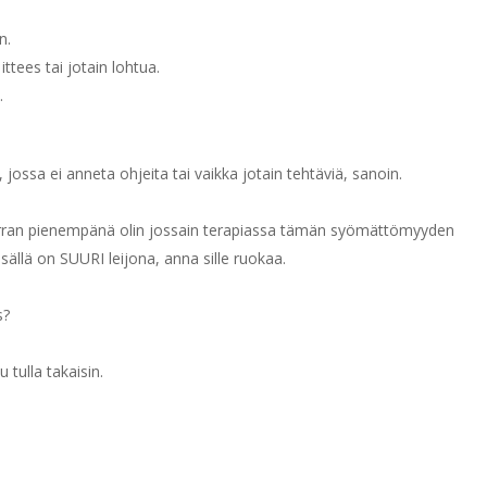
n.
ttees tai jotain lohtua.
.
ossa ei anneta ohjeita tai vaikka jotain tehtäviä, sanoin.
erran pienempänä olin jossain terapiassa tämän syömättömyyden
sisällä on SUURI leijona, anna sille ruokaa.
s?
 tulla takaisin.