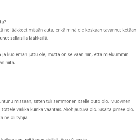
.
ta?
 eikä ne lääkkeet mitään auta, enkä minä ole koskaan tavannut ketään
ut sellaisilla lääkkeillä.
n ja kuoleman juttu ole, mutta on se vaan niin, että mieluummin
n niitä.
 tuntunu missään, sitten tuli semmonen itselle outo olo. Muovinen
 tottele vaikka kuinka vääntäis. Aliohjautuva olo. Sisältä pimee olo.
a ne oli tyhjiä.
aiken sen, mitä mun sisältä löytyy? kysyin.