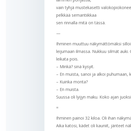
vain tyhjä mustekasetti valokopiokone
pelkkää semantiikkaa
sen rinnalla mitä on tässä.
—
Ihminen muuttuu näkymättömäksi silloin 
leijumaan ilmassa. Nukkuu silmät auki. O
leikata pois.
– Minkä? sinä kysyit.
– En muista, sanoi ja alkoi puhumaan,
– Kuinka monta?
– En muista.
Suussa oli lyijyn maku. Koko ajan juoksi
=
Ihminen painoi 32 kiloa. Oli ihan näkymät
Aika katosi, kädet oli kauniit, jänteet n