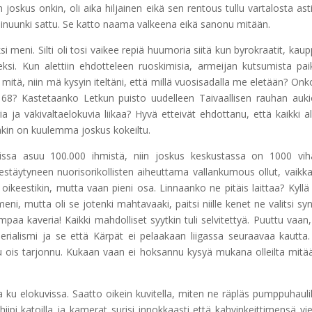
un joskus onkin, oli aika hiljainen eikä sen rentous tullu vartalosta ast
ä minuunki sattu. Se katto naama valkeena eikä sanonu mitään.
i meni. Silti oli tosi vaikee repiä huumoria siitä kun byrokraatit, kaup
eksi. Kun alettiin ehdotteleen ruoskimisia, armeijan kutsumista paik
 mitä, niin mä kysyin iteltäni, että millä vuosisadalla me eletään? Onk
 68? Kastetaanko Letkun puisto uudelleen Taivaallisen rauhan auki
 ja väkivaltaelokuvia liikaa? Hyvä etteivät ehdottanu, että kaikki al
täkin on kuulemma joskus kokeiltu.
ssa asuu 100.000 ihmistä, niin joskus keskustassa on 1000 vih
jestäytyneen nuorisorikollisten aiheuttama vallankumous ollut, vaikk
 oikeestikin, mutta vaan pieni osa. Linnaanko ne pitäis laittaa? Kyllä 
eni, mutta oli se jotenki mahtavaaki, paitsi niille kenet ne valitsi syn
mpaa kaveria! Kaikki mahdolliset syytkin tuli selvitettyä. Puuttu vaan,
erialismi ja se että Kärpät ei pelaakaan liigassa seuraavaa kautta
 ois tarjonnu. Kukaan vaan ei hoksannu kysyä mukana olleilta mitää
a ku elokuvissa. Saatto oikein kuvitella, miten ne räpläs pumppuhauli
ipi katoilla ja kamerat surisi innokkaasti että kahvinkeittimensä vi