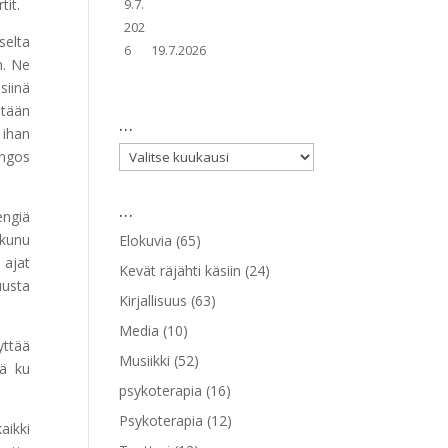
tit.
selta
19.7.2026
n. Ne
siinä
itään
…
 ihan
…
ungos
…
engiä
kkunu
Elokuvia
(65)
 ajat
Kevät räjähti käsiin
(24)
uusta
Kirjallisuus
(63)
Media
(10)
yttää
Musiikki
(52)
iä ku
psykoterapia
(16)
Psykoterapia
(12)
aikki