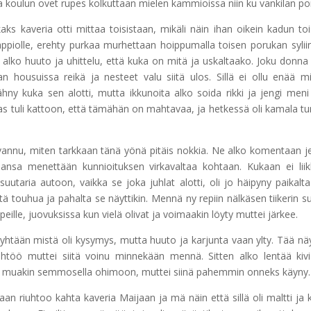
 koulun ovet rupes kolkuttaan mielen kammioissa niin ku vankilan por
ks kaveria otti mittaa toisistaan, mikäli näin ihan oikein kadun toi
appiolle, erehty purkaa murhettaan hoippumalla toisen porukan sylii
 alko huuto ja uhittelu, että kuka on mitä ja uskaltaako. Joku donna 
skan housuissa reikä ja nesteet valu siitä ulos. Sillä ei ollu enää m
ny kuka sen alotti, mutta ikkunoita alko soida rikki ja jengi meni
as tuli kattoon, että tämähän on mahtavaa, ja hetkessä oli kamala t
 arvannu, miten tarkkaan tänä yönä pitäis nokkia. Ne alko komentaan j
hansa menettään kunnioituksen virkavaltaa kohtaan. Kukaan ei lii
suutaria autoon, vaikka se joka juhlat alotti, oli jo häipyny paikalta
itä touhua ja pahalta se näyttikin. Mennä ny repiin nälkäsen tiikerin s
epeille, juovuksissa kun vielä olivat ja voimaakin löyty muttei järkee.
y yhtään mistä oli kysymys, mutta huuto ja karjunta vaan ylty. Tää nä
 lähtöö muttei siitä voinu minnekään mennä. Sitten alko lentää kiv
osi muakin semmosella ohimoon, muttei siinä pahemmin onneks käyny.
saan riuhtoo kahta kaveria Maijaan ja mä näin että sillä oli maltti ja k