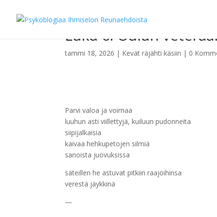
Luku 6. Oulun veteraa
tammi 18, 2026
|
Kevät räjähti käsiin
|
0 Komme
Parvi valoa ja voimaa
luuhun asti viillettyjä, kuiluun pudonneita
siipijalkaisia
kaivaa hehkupetojen silmiä
sanoista juovuksissa
säteillen he astuvat pitkiin raajoihinsa
verestä jäykkinä
—