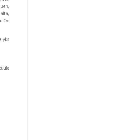
huen,
alta,
ä. On
a yks
kuule
→