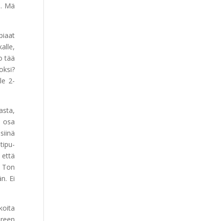
i. Mä
piaat
alle,
o tää
oksi?
le 2-
asta,
a osa
siinä
tipu-
 että
. Ton
n. Ei
koita
ereen