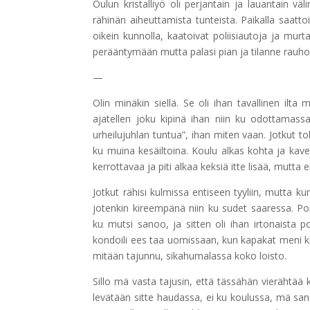
Oulun kristalliyö oli perjantain ja lauantain 
rähinän aiheuttamista tunteista. Paikalla saattoi
oikein kunnolla, kaatoivat poliisiautoja ja murta
perääntymään mutta palasi pian ja tilanne rauhoit
—
Olin minäkin siellä. Se oli ihan tavallinen il
ajatellen joku kipinä ihan niin ku odottamassa 
urheilujuhlan tuntua”, ihan miten vaan. Jotkut t
ku muina kesäiltoina. Koulu alkas kohta ja kaver
kerrottavaa ja piti alkaa keksiä itte lisää, mutta
Jotkut rähisi kulmissa entiseen tyyliin, mutta ku
jotenkin kireempänä niin ku sudet saaressa. Po
ku mutsi sanoo, ja sitten oli ihan irtonaista p
kondoili ees taa uomissaan, kun kapakat meni kii
mitään tajunnu, sikahumalassa koko loisto.
Sillo mä vasta tajusin, että tässähän vierähtää
levätään sitte haudassa, ei ku koulussa, mä sanoi