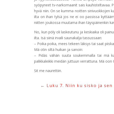
syöpyneet tv-narkomaanit sais kauhisteltavaa. P
hyvä niin. On se kumma noitten sinivuokkojen ka
ilta on ihan tylsä jos ne ei oo passissa kyttäämä
niitten joukossa muutama ihan täyspäinenkin kave
No, kun pöly oli laskeutunu ja keskiaika oli pain
ilta. Isä siinä irvaili saunakalja tassussaan:
– Poika poika, mees tekeen läksys tai saat piiska
Mä otin siltä huikan ja sanoin:
– Pidäs vähän suuta soukemmalla tai mä kaad
palikkaleikki meidän juttuun verrattuna. Mä oon
Sit me naurettiin.
←
Luku 7. Niin ku sisko ja sen 