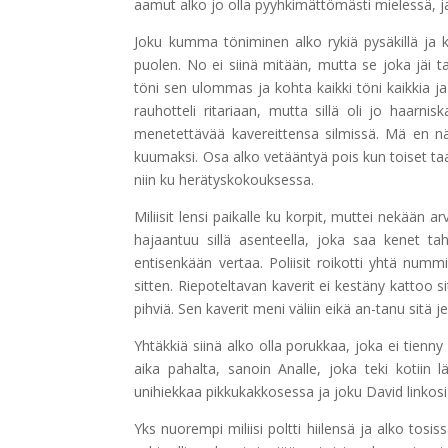
aamut alko jo olla pyyhkimättömästi mielessä, ja
Joku kumma töniminen alko rykiä pysäkillä ja ka
puolen. No ei siinä mitään, mutta se joka jäi t
töni sen ulommas ja kohta kaikki töni kaikkia ja
rauhotteli ritariaan, mutta sillä oli jo haarni
menetettävää kavereittensa silmissä. Mä en näh
kuumaksi. Osa alko vetääntyä pois kun toiset ta
niin ku herätyskokouksessa.
Miliisit lensi paikalle ku korpit, muttei nekään
hajaantuu sillä asenteella, joka saa kenet ta
entisenkään vertaa. Poliisit roikotti yhtä nummi
sitten. Riepoteltavan kaverit ei kestäny kattoo s
pihviä. Sen kaverit meni väliin eikä an-tanu sitä j
Yhtäkkiä siinä alko olla porukkaa, joka ei tienn
aika pahalta, sanoin Analle, joka teki kotiin
unihiekkaa pikkukakkosessa ja joku David link
Yks nuorempi miliisi poltti hiilensä ja alko tosis