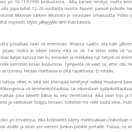
välinen yö 10-11.9.1990 keskustassa. Aika karsee nimitys, mutta ker
 olla jopa tuhat 12–20-vuotiasta nuorta. Nuoret panivat poliisille han
utuivat liikkeisiin särkien ikkunoita ja varastaen omaisuutta. Poliisi j
tui nopeasti. Myös jälkipyykki lähti ihan käsistä.
ta mutta porukkaa vaan oli enemmän. Ilmassa saatto olla näin jälkee
jotain, mutta ei oikein tienny mitä se oli. Tai sitten siellä oli “s
olskas kaljan kanssa niin ku ennenkin ja mekkalaa nyt tietysti oli en
eille kerrottiin kesän kuulumisia. Tympeetä oli vaan se, ettei ollu m
 ei se toiminu. Mitään mahtavaa ei ollut tapahtunut. Ei mitään.
n tuttuja oltiin, ei siitä sen enempää kehittynyt vaikka muutama kaver
rttikongeissa oli lemmenkohtauksia, tai oikeestaan sydänkohtauksia,
orukkaa joka lainehti katua ku vesi Venetsiassa. Aika vaan loju ja t
nni ja vanhukset hoippu himaan. Soitettiin me niille suuta siinä, mutt
 koko yö lorvatessa, eikä kotiinlähtö käyny mielessäkään.cValvotaan n
n Analle ja istuin sen viereen jonkun putiikin portaille. Tsiisus, ne a