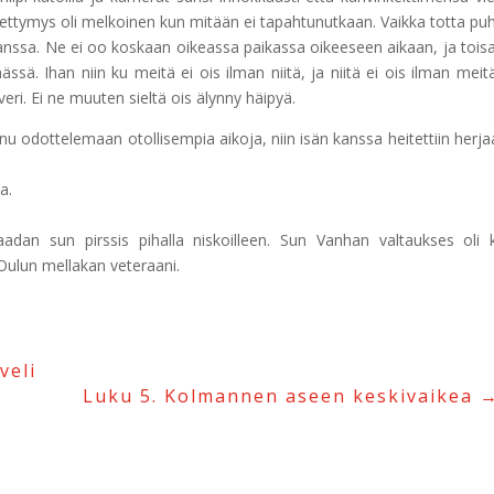
ettymys oli melkoinen kun mitään ei tapahtunutkaan. Vaikka totta pu
nssa. Ne ei oo koskaan oikeassa paikassa oikeeseen aikaan, ja toisa
ssä. Ihan niin ku meitä ei ois ilman niitä, ja niitä ei ois ilman meit
ri. Ei ne muuten sieltä ois älynny häipyä.
unu odottelemaan otollisempia aikoja, niin isän kanssa heitettiin herja
a.
an sun pirssis pihalla niskoilleen. Sun Vanhan valtaukses oli 
 Oulun mellakan veteraani.
veli
Luku 5. Kolmannen aseen keskivaikea