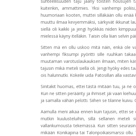
suhteellisuuden taju jääny toisten housujen ta
kuitenkin, ammattimies. Yksi vanhempi poliisi
huumoriaan kooten, muttei silläkään ollu enää ke
muuttu ilmaa kevyemmäksi, särkyvät ikkunat laulo
siellä oli kaikki ja jengi hyökkäs niiden kimppuu
mielessä käyny itelläkin. Taisin olla liian selvin p
Sitten mä en ollu uskoo mitä näin, enkä ole va
vanhempi fiksumpi pyöritti sille ruuhkan tak
muutaman varotuslaukauksen ilmaan, miten käsi v
tajusin mikä meteli siellä oli. Jengi hyöky edes
ois halunnutki. Kokeile uida Patosillan alla vastavi
Sinitakit huomas, ettei tästä mitään tuu, ja ne 
Kun ne sitten peräänty ja ihmiset jäi vaan kiehuu
ja samalla vähän pelotti. Siihen se tilanne kuivu.
Aamulla meni aikaa ennen kuin tajusin, ettei se
mutkin kuulusteluihin, sillä sellanen meteli 
vallankumousta tekemässä. Kun sitten seurasin
mikään Konikapina tai Talonpoikaismarssi ollu. T