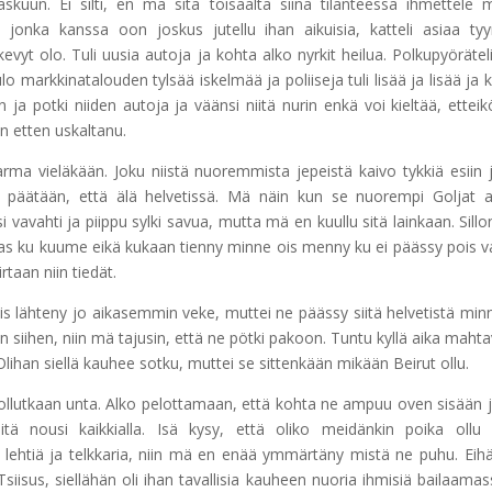
skuun. Ei silti, en mä sitä toisaalta siinä tilanteessa ihmettele 
, jonka kanssa oon joskus jutellu ihan aikuisia, katteli asiaa tyy
vyt olo. Tuli uusia autoja ja kohta alko nyrkit heilua. Polkupyörätel
 markkinatalouden tylsää iskelmää ja poliiseja tuli lisää ja lisää ja 
n ja potki niiden autoja ja väänsi niitä nurin enkä voi kieltää, etteik
äin etten uskaltanu.
rma vieläkään. Joku niistä nuoremmista jepeistä kaivo tykkiä esiin 
aa päätään, että älä helvetissä. Mä näin kun se nuorempi Goljat
avahti ja piippu sylki savua, mutta mä en kuullu sitä lainkaan. Sill
 taas ku kuume eikä kukaan tienny minne ois menny ku ei päässy pois v
rtaan niin tiedät.
ois lähteny jo aikasemmin veke, muttei ne päässy siitä helvetistä min
n siihen, niin mä tajusin, että ne pötki pakoon. Tuntu kyllä aika mahta
 Olihan siellä kauhee sotku, muttei se sittenkään mikään Beirut ollu.
 ollutkaan unta. Alko pelottamaan, että kohta ne ampuu oven sisään j
siitä nousi kaikkialla. Isä kysy, että oliko meidänkin poika ollu 
 lehtiä ja telkkaria, niin mä en enää ymmärtäny mistä ne puhu. Eih
siisus, siellähän oli ihan tavallisia kauheen nuoria ihmisiä bailaamas