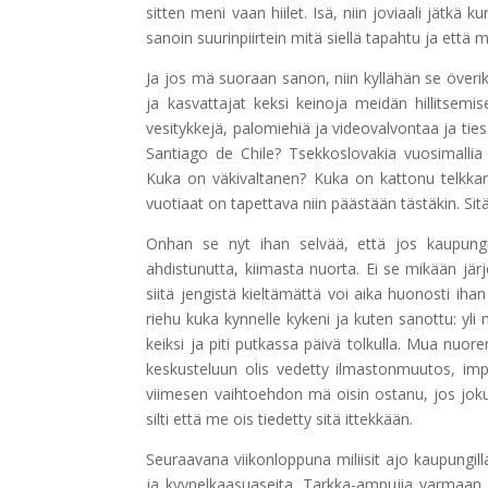
sitten meni vaan hiilet. Isä, niin joviaali jätkä k
sanoin suurinpiirtein mitä siellä tapahtu ja ett
Ja jos mä suoraan sanon, niin kyllähän se överiks
ja kasvattajat keksi keinoja meidän hillitsemis
vesitykkejä, palomiehiä ja videovalvontaa ja ties
Santiago de Chile? Tsekkoslovakia vuosimallia
Kuka on väkivaltanen? Kuka on kattonu telkkaria
vuotiaat on tapettava niin päästään tästäkin. Si
Onhan se nyt ihan selvää, että jos kaupungi
ahdistunutta, kiimasta nuorta. Ei se mikään jär
siitä jengistä kieltämättä voi aika huonosti ihan
riehu kuka kynnelle kykeni ja kuten sanottu: yli m
keiksi ja piti putkassa päivä tolkulla. Mua nuore
keskusteluun olis vedetty ilmastonmuutos, imp
viimesen vaihtoehdon mä oisin ostanu, jos joku
silti että me ois tiedetty sitä ittekkään.
Seuraavana viikonloppuna miliisit ajo kaupungill
ja kyynelkaasuaseita. Tarkka-ampujia varmaan hi