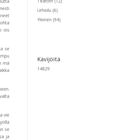
Teatteri
(12)
mutta
nesti
Urheilu
(6)
ineet
Yleinen
(94)
kohta
ö ois
ja se
 ampu
Kävijöitä
on mä
14829
aikka
neen.
valta
a vie
yöllä
än se
sa ja