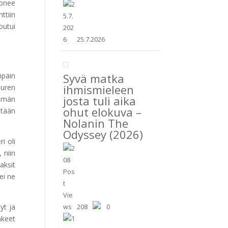
tonee
ttiin
outui
25.7.2026
Syvä matka
npäin
ihmismieleen
uuren
josta tuli aika
emmän
ohut elokuva –
itään
Nolanin The
Odyssey (2026)
i oli
 niin
aksit
ei ne
yt ja
208
0
nkeet