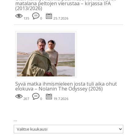
matalana peltojen vierustaa – kirjassa IFA
(2013/2026)
135
0
25.7.2026
Syvä matka ihmismieleen josta tuli aika ohut
elokuva – Nolanin The Odyssey (2026)
207
0
19.7.2026
…
…