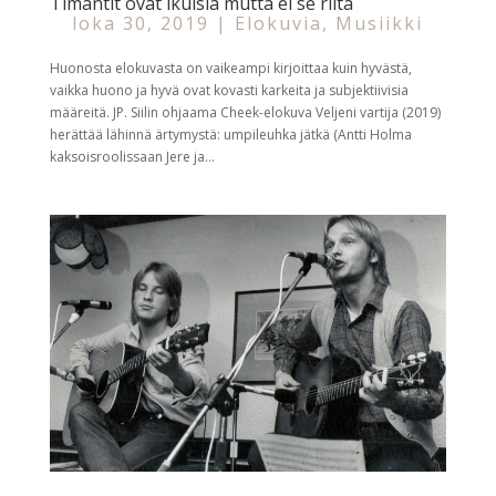
Timantit ovat ikuisia mutta ei se riitä
loka 30, 2019
|
Elokuvia
,
Musiikki
Huonosta elokuvasta on vaikeampi kirjoittaa kuin hyvästä,
vaikka huono ja hyvä ovat kovasti karkeita ja subjektiivisia
määreitä. JP. Siilin ohjaama Cheek-elokuva Veljeni vartija (2019)
herättää lähinnä ärtymystä: umpileuhka jätkä (Antti Holma
kaksoisroolissaan Jere ja...