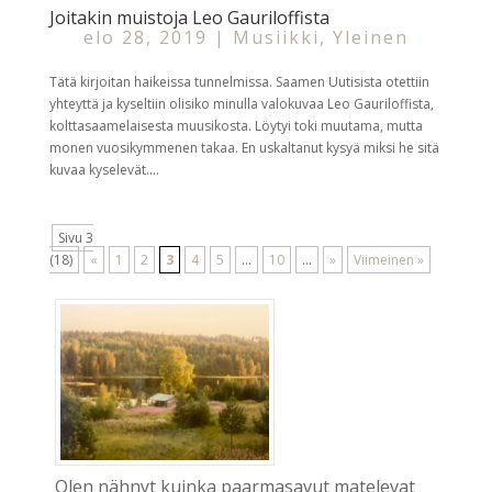
Joitakin muistoja Leo Gauriloffista
elo 28, 2019
|
Musiikki
,
Yleinen
Tätä kirjoitan haikeissa tunnelmissa. Saamen Uutisista otettiin
yhteyttä ja kyseltiin olisiko minulla valokuvaa Leo Gauriloffista,
kolttasaamelaisesta muusikosta. Löytyi toki muutama, mutta
monen vuosikymmenen takaa. En uskaltanut kysyä miksi he sitä
kuvaa kyselevät....
Sivu 3
(18)
«
1
2
3
4
5
...
10
...
»
Viimeinen »
Olen nähnyt kuinka paarmasavut matelevat