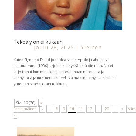
Tekoäly on ei kukaan
joulu 28, 2025
|
Yleinen
Kuten Sigmund Freud jo teoksessaan Apple ja ahdistava
kulttuurimme (1930) kirjoitti: kännykkä on äidin rinta. No ei
kirjoittanut kun minä kun jäin pohtimaan nuoruutta ja
kännyköitä ja internetin ihmeellistä maailmaa nyt kun siihen
yritetään saada jotain tolkkua...
Sivu 10 (20)
«
Ensimmäinen
«
...
8
9
10
11
12
...
20
...
»
Viim
»