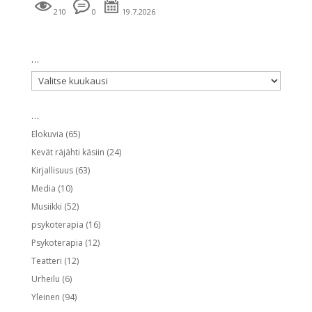
210
0
19.7.2026
…
…
…
Elokuvia
(65)
Kevät räjähti käsiin
(24)
Kirjallisuus
(63)
Media
(10)
Musiikki
(52)
psykoterapia
(16)
Psykoterapia
(12)
Teatteri
(12)
Urheilu
(6)
Yleinen
(94)