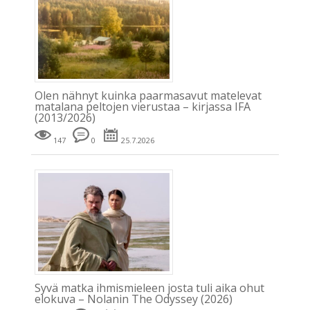
Olen nähnyt kuinka paarmasavut matelevat
matalana peltojen vierustaa – kirjassa IFA
(2013/2026)
147
0
25.7.2026
Syvä matka ihmismieleen josta tuli aika ohut
elokuva – Nolanin The Odyssey (2026)