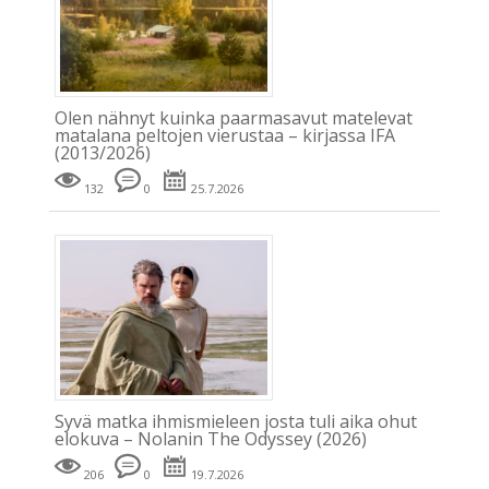
Olen nähnyt kuinka paarmasavut matelevat
matalana peltojen vierustaa – kirjassa IFA
(2013/2026)
132
0
25.7.2026
Syvä matka ihmismieleen josta tuli aika ohut
elokuva – Nolanin The Odyssey (2026)
206
0
19.7.2026