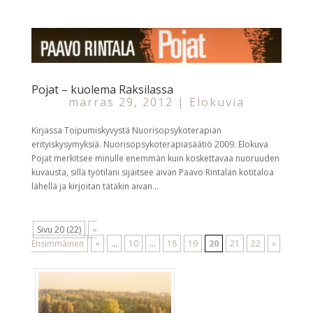
Pojat – kuolema Raksilassa
marras 29, 2012
|
Elokuvia
Kirjassa Toipumiskyvystä Nuorisopsykoterapian
erityiskysymyksiä. Nuorisopsykoterapiasäätiö 2009. Elokuva
Pojat merkitsee minulle enemmän kuin koskettavaa nuoruuden
kuvausta, sillä työtilani sijaitsee aivan Paavo Rintalan kotitaloa
lähellä ja kirjoitan tätäkin aivan...
Sivu 20 (22)
«
Ensimmäinen
«
...
10
...
18
19
20
21
22
»