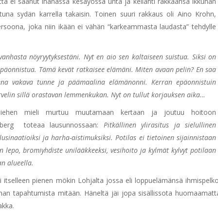
a ei saanut ihanassa kesäyössä unta ja kellahti rakkaansa ikkunan
una sydän karrella takaisin. Toinen suuri rakkaus oli Aino Krohn,
ripersoona, joka niin ikään ei vähän “karkeammasta laudasta” tehdylle
nhasta nöyryytyksestäni. Nyt en aio sen kaltaiseen suistua. Siksi on
 epäonnistua. Tämä kevät ratkaisee elämäni. Miten avaan pelin? En saa
sena vakava tunne ja päämaalina elämänonni. Kerran epäonnistuin
rvelin sillä orastavan lemmenkukan. Nyt on tullut korjauksen aika…
miehen mieli murtuu muutamaan kertaan ja joutuu hoitoon
ughberg toteaa lausunnossaan:
Pitkällinen ylirasitus ja sielullinen
usinaatioiksi ja harha-aistimuksiksi. Potilas ei tietoinen sijainnistaan
n lepo, bromiyhdiste unilääkkeeksi, vesihoito ja kylmät kylvyt potilaan
an alueella.
 itselleen pienen mökin Lohjalta jossa eli loppuelämänsä ihmispelk
an tapahtumista mitään. Häneltä jäi jopa sisällissota huomaamatta.
aakka.