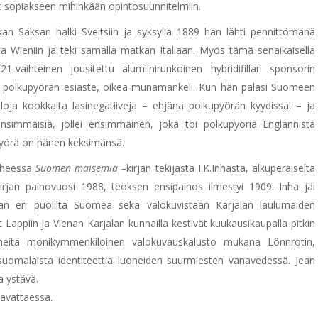
ut sopiakseen mihinkään opintosuunnitelmiin.
an Saksan halki Sveitsiin ja syksyllä 1889 hän lähti pennittömänä
 Wieniin ja teki samalla matkan Italiaan. Myös tämä senaikaisella
-vaihteinen jousitettu alumiinirunkoinen hybridifillari sponsorin
n polkupyörän esiaste, oikea munamankeli. Kun hän palasi Suomeen
oja kookkaita lasinegatiiveja – ehjänä polkupyörän kyydissä! – ja
nsimmäisiä, jollei ensimmäinen, joka toi polkupyöriä Englannista
pyörä on hänen keksimänsä.
puheessa
Suomen maisemia –
kirjan
tekijästä I.K.Inhasta, alkuperäiseltä
rjan painovuosi 1988, teoksen ensipainos ilmestyi 1909. Inha jäi
aan eri puolilta Suomea sekä valokuvistaan Karjalan laulumaiden
 Lappiin ja Vienan Karjalan kunnailla kestivät kuukausikaupalla pitkin
rämeitä monikymmenkiloinen valokuvauskalusto mukana Lönnrotin,
n suomalaista identiteettiä luoneiden suurmiesten vanavedessä. Jean
a ystävä.
tavattaessa.