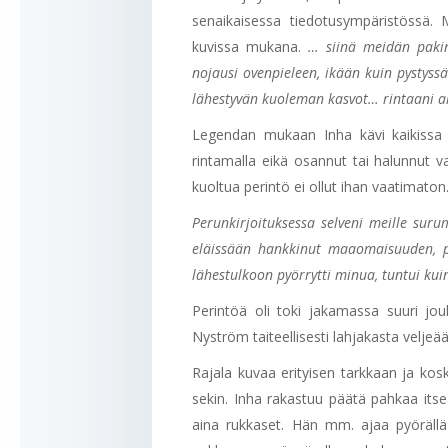
senaikaisessa tiedotusympäristössä.
kuvissa mukana.
… siinä meidän paki
nojausi ovenpieleen, ikään kuin pystyss
lähestyvän kuoleman kasvot… rintaani al
Legendan mukaan Inha kävi kaikissa 
rintamalla eikä osannut tai halunnut 
kuoltua perintö ei ollut ihan vaatimaton
Perunkirjoituksessa selveni meille su
eläissään hankkinut maaomaisuuden, p
lähestulkoon pyörrytti minua, tuntui ku
Perintöä oli toki jakamassa suuri jou
Nyström taiteellisesti lahjakasta veljeä
Rajala kuvaa erityisen tarkkaan ja kos
sekin. Inha rakastuu päätä pahkaa its
aina rukkaset. Hän mm. ajaa pyörällä