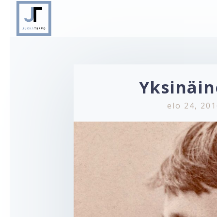
Yksinäi
elo 24, 20