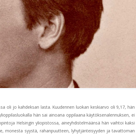
a oli jo kahdeksan lasta. Kuudennen luokan keskiarvo oli 9,17, hän
, ylioppilasluokalla hän sai ainoana oppilaana käytöksenalennuksen, ei
 opintoja Helsingin yliopistossa, aineyhdistelmäänsä hän vaihtoi kaksi
olle, monesta syystä, rahanpuutteen, lyhytjänteisyyden ja tavattoman