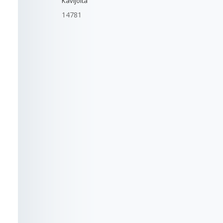
Kävijöitä
14781