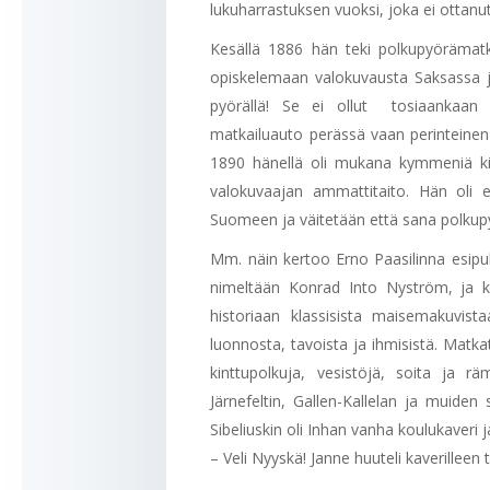
lukuharrastuksen vuoksi, joka ei ottan
Kesällä 1886 hän teki polkupyörämatk
opiskelemaan valokuvausta Saksassa ja
pyörällä! Se ei ollut tosiaankaan 21
matkailuauto perässä vaan perinteine
1890 hänellä oli mukana kymmeniä kil
valokuvaajan ammattitaito. Hän oli e
Suomeen ja väitetään että sana polku
Mm. näin kertoo Erno Paasilinna esi
nimeltään Konrad Into Nyström, ja ki
historiaan klassisista maisemakuvist
luonnosta, tavoista ja ihmisistä. Matkat
kinttupolkuja, vesistöjä, soita ja 
Järnefeltin, Gallen-Kallelan ja muide
Sibeliuskin oli Inhan vanha koulukaveri j
– Veli Nyyskä! Janne huuteli kaverilleen 