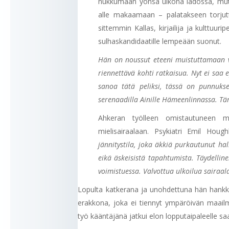
nukkumaan yönsä ulkona ladossa, mutt
alle makaamaan – palatakseen torjutt
sittemmin Kallas, kirjailija ja kulttuu
sulhaskandidaatille lempeään suonut.
Hän on noussut eteeni muistuttamaan va
riennettävä kohti ratkaisua. Nyt ei saa
sanoa tätä peliksi, tässä on punnuk
serenaadilla Ainille Hämeenlinnassa. Tä
Ahkeran työlleen omistautuneen 
mielisairaalaan. Psykiatri Emil Ho
jännitystila, joka äkkiä purkautunut hall
eikä äskeisistä tapahtumista. Täydelline
voimistuessa. Valvottua ulkoilua sairaal
Lopulta katkerana ja unohdettuna hän hankki
erakkona, joka ei tiennyt ympäröivän maailm
työ kääntäjänä jatkui elon lopputaipaleelle s