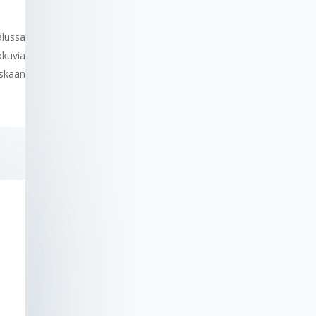
alussa
okuvia
oskaan