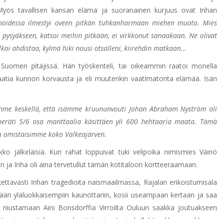
 Myös tavallisen kansan elämä ja suoranainen kurjuus ovat Inhan
noidessa ilmestyi oveen pitkän tuhkanharmaan miehen muoto. Mies
ä pysyäkseen, katsoi meihin pitkään, ei virkkonut sanaakaan. Ne olivat
koi ahdistaa, kylmä hiki nousi otsalleni, kiirehdin matkaan…
Suomen pitäjissä. Hän työskenteli, tai oikeammin raatoi monella
vaatia kunnon korvausta ja eli muutenkin vaatimatonta elämää. Isän
.
rumme keskellä, että isämme kruununvouti Johan Abraham Nyström oli
eräti 5/6 osa manttaalia käsittäen yli 600 hehtaaria maata. Tämä
in omistaisimme koko Valkeajärven.
kko jälkeläisiä. Kun rahat loppuivat tuki velipoika nimismies Väinö
än ja Inha oli aina tervetullut tämän kotitaloon kortteeraamaan.
kettavasti Inhan tragedioita naismaailmassa, Rajalan erikoistumisala
eään yläluokkaisempiin kaunottariin, kosii useampaan kertaan ja saa
 riiustamaan Aini Bonsdorffia Virroilta Ouluun saakka joutuakseen