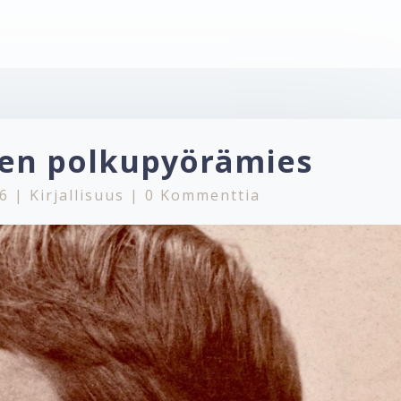
nen polkupyörämies
16
|
Kirjallisuus
|
0 Kommenttia