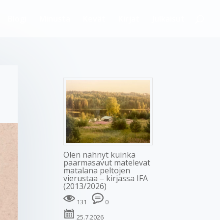
Blogi
Minusta
Kevät
Kirjat
Julkaisut
Olen nähnyt kuinka
paarmasavut matelevat
matalana peltojen
vierustaa – kirjassa IFA
(2013/2026)
131
0
25.7.2026