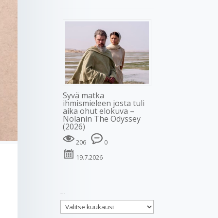
Syvä matka
ihmismieleen josta tuli
aika ohut elokuva –
Nolanin The Odyssey
(2026)
206
0
19.7.2026
…
…