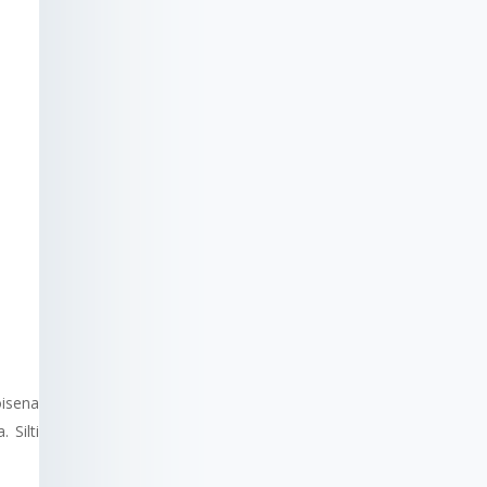
oisena
 Silti