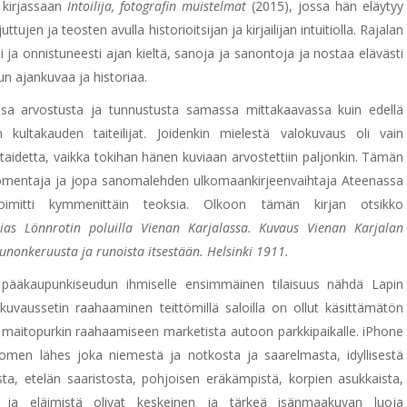
 kirjassaan
Intoilija, fotografin muistelmat
(2015), jossa hän eläytyy
ttujen ja teosten avulla historioitsijan ja kirjailijan intuitiolla. Rajalan
i ja onnistuneesti ajan kieltä, sanoja ja sanontoja ja nostaa elävästi
un ajankuvaa ja historiaa.
ansa arvostusta ja tunnustusta samassa mittakaavassa kuin edellä
kultakauden taiteilijat. Joidenkin mielestä valokuvaus oli vain
 taidetta, vaikka tokihan hänen kuviaan arvostettiin paljonkin. Tämän
ja suomentaja ja jopa sanomalehden ulkomaankirjeenvaihtaja Ateenassa
imitti kymmenittäin teoksia. Olkoon tämän kirjan otsikko
lias Lönnrotin poluilla Vienan Karjalassa. Kuvaus Vienan Karjalan
unonkeruusta ja runoista itsestään. Helsinki 1911.
a pääkaupunkiseudun ihmiselle ensimmäinen tilaisuus nähdä Lapin
okuvaussetin raahaaminen teittömillä saloilla on ollut käsittämätön
40 maitopurkin raahaamiseen marketista autoon parkkipaikalle. iPhone
men lähes joka niemestä ja notkosta ja saarelmasta, idyllisestä
a, etelän saaristosta, pohjoisen eräkämpistä, korpien asukkaista,
ta ja eläimistä olivat keskeinen ja tärkeä isänmaakuvan luoja