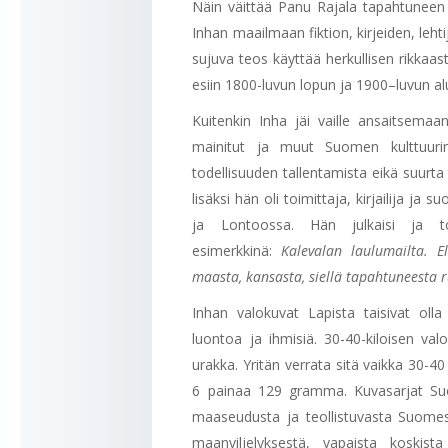
Näin väittää Panu Rajala tapahtuneen
Inhan maailmaan fiktion, kirjeiden, lehtiju
sujuva teos käyttää herkullisen rikkaast
esiin 1800-luvun lopun ja 1900–luvun al
Kuitenkin Inha jäi vaille ansaitsema
mainitut ja muut Suomen kulttuurin 
todellisuuden tallentamista eikä suurta
lisäksi hän oli toimittaja, kirjailija 
ja Lontoossa. Hän julkaisi ja to
esimerkkinä:
Kalevalan laulumailta. E
maasta, kansasta, siellä tapahtuneesta r
Inhan valokuvat Lapista taisivat oll
luontoa ja ihmisiä. 30-40-kiloisen val
urakka. Yritän verrata sitä vaikka 30-
6 painaa 129 gramma. Kuvasarjat Suo
maaseudusta ja teollistuvasta Suomest
maanviljelyksestä, vapaista koskis