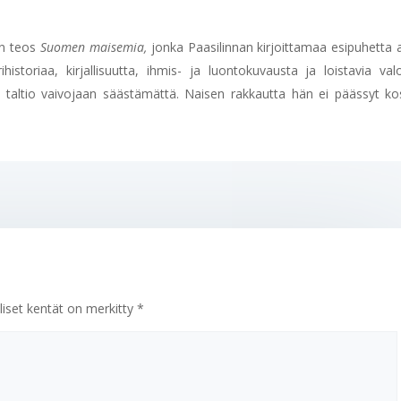
an teos
Suomen maisemia,
jonka Paasilinnan kirjoittamaa esipuhetta 
historiaa, kirjallisuutta, ihmis- ja luontokuvausta ja loistavia val
 taltio vaivojaan säästämättä. Naisen rakkautta hän ei päässyt k
liset kentät on merkitty
*