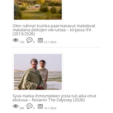
Olen nähnyt kuinka paarmasavut matelevat
matalana peltojen vierustaa – kirjassa IFA
(2013/2026)
136
0
25.7.2026
Syvä matka ihmismieleen josta tuli aika ohut
elokuva – Nolanin The Odyssey (2026)
208
0
19.7.2026