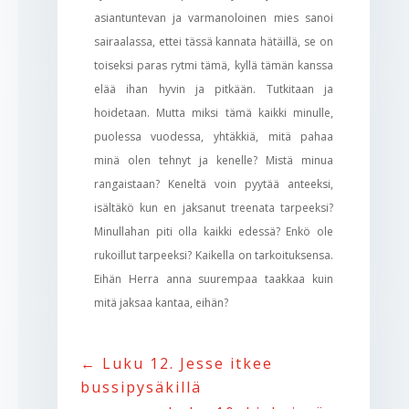
asiantuntevan ja varmanoloinen mies sanoi
sairaalassa, ettei tässä kannata hätäillä, se on
toiseksi paras rytmi tämä, kyllä tämän kanssa
elää ihan hyvin ja pitkään. Tutkitaan ja
hoidetaan. Mutta miksi tämä kaikki minulle,
puolessa vuodessa, yhtäkkiä, mitä pahaa
minä olen tehnyt ja kenelle? Mistä minua
rangaistaan? Keneltä voin pyytää anteeksi,
isältäkö kun en jaksanut treenata tarpeeksi?
Minullahan piti olla kaikki edessä? Enkö ole
rukoillut tarpeeksi? Kaikella on tarkoituksensa.
Eihän Herra anna suurempaa taakkaa kuin
mitä jaksaa kantaa, eihän?
←
Luku 12. Jesse itkee
bussipysäkillä