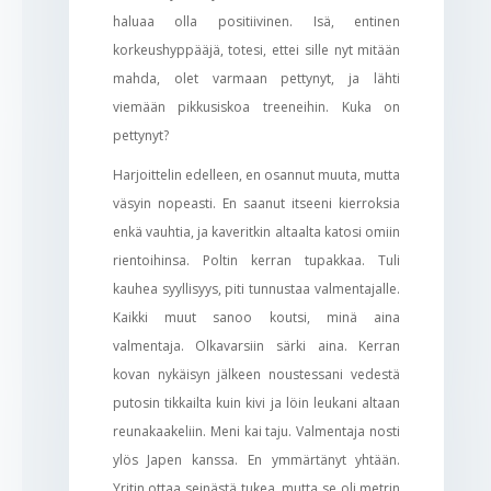
haluaa olla positiivinen. Isä, entinen
korkeushyppääjä, totesi, ettei sille nyt mitään
mahda, olet varmaan pettynyt, ja lähti
viemään pikkusiskoa treeneihin. Kuka on
pettynyt?
Harjoittelin edelleen, en osannut muuta, mutta
väsyin nopeasti. En saanut itseeni kierroksia
enkä vauhtia, ja kaveritkin altaalta katosi omiin
rientoihinsa. Poltin kerran tupakkaa. Tuli
kauhea syyllisyys, piti tunnustaa valmentajalle.
Kaikki muut sanoo koutsi, minä aina
valmentaja. Olkavarsiin särki aina. Kerran
kovan nykäisyn jälkeen noustessani vedestä
putosin tikkailta kuin kivi ja löin leukani altaan
reunakaakeliin. Meni kai taju. Valmentaja nosti
ylös Japen kanssa. En ymmärtänyt yhtään.
Yritin ottaa seinästä tukea, mutta se oli metrin