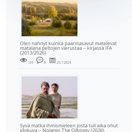
Olen nähnyt kuinka paarmasavut matelevat
matalana peltojen vierustaa – kirjassa IFA
(2013/2026)
135
0
25.7.2026
Syvä matka ihmismieleen josta tuli aika ohut
elokuva – Nolanin The Odyssey (2026)