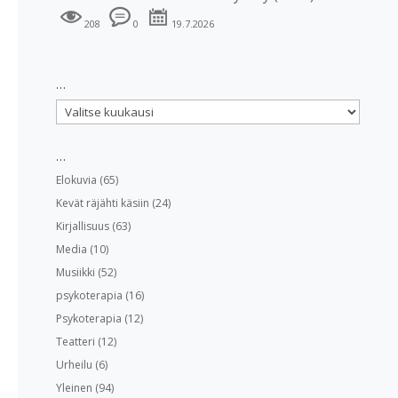
208
0
19.7.2026
…
…
…
Elokuvia
(65)
Kevät räjähti käsiin
(24)
Kirjallisuus
(63)
Media
(10)
Musiikki
(52)
psykoterapia
(16)
Psykoterapia
(12)
Teatteri
(12)
Urheilu
(6)
Yleinen
(94)