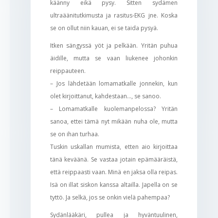
käänny eikä pysy. Sitten sydämen
ultraäänitutkimusta ja rasitus-EKG jne. Koska
se on ollut niin kauan, ei se taida pysyä.
Itken sängyssä yöt ja pelkään. Yritän puhua
äidille, mutta se vaan liukenee johonkin
reippauteen.
– Jos lähdetään lomamatkalle jonnekin, kun
olet kirjoittanut, kahdestaan…, se sanoo.
– Lomamatkalle kuolemanpelossa? Yritän
sanoa, ettei tämä nyt mikään nuha ole, mutta
se on ihan turhaa.
Tuskin uskallan mumista, etten aio kirjoittaa
tänä keväänä. Se vastaa jotain epämääräistä,
että reippaasti vaan. Minä en jaksa olla reipas.
Isä on illat siskon kanssa altailla. Japella on se
tyttö. Ja selkä, jos se onkin vielä pahempaa?
Sydänlääkäri, pullea ja hyväntuulinen,