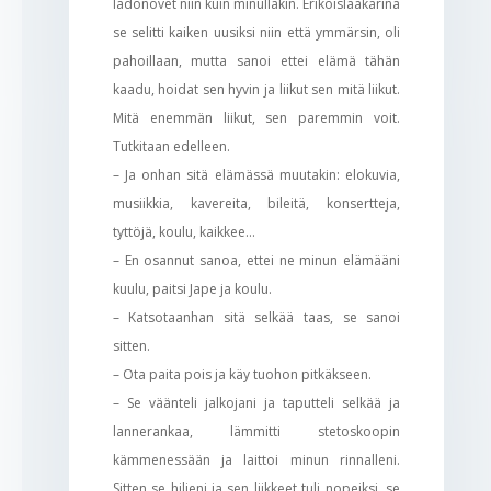
ladonovet niin kuin minullakin. Erikoislääkärinä
se selitti kaiken uusiksi niin että ymmärsin, oli
pahoillaan, mutta sanoi ettei elämä tähän
kaadu, hoidat sen hyvin ja liikut sen mitä liikut.
Mitä enemmän liikut, sen paremmin voit.
Tutkitaan edelleen.
– Ja onhan sitä elämässä muutakin: elokuvia,
musiikkia, kavereita, bileitä, konsertteja,
tyttöjä, koulu, kaikkee…
– En osannut sanoa, ettei ne minun elämääni
kuulu, paitsi Jape ja koulu.
– Katsotaanhan sitä selkää taas, se sanoi
sitten.
– Ota paita pois ja käy tuohon pitkäkseen.
– Se väänteli jalkojani ja taputteli selkää ja
lannerankaa, lämmitti stetoskoopin
kämmenessään ja laittoi minun rinnalleni.
Sitten se hiljeni ja sen liikkeet tuli nopeiksi, se