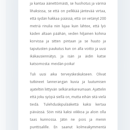
ja kantaa äänettömästi, se huohotus ja värinä
lihaksissa, se että on pelkkää jäntevää virtaa,
että sydän hakkaa päässä, että on vetänyt 200
metriä rinulia niin lujaa kuin lähtee, että lyö
käden altaan päähän, veden hiljainen kohina
korvissa ja sitten pintaan ja se huuto ja
taputusten paukutus kun on alla voitto ja uusi
ikäkausiennätys. Ja isän ja äidin katse
katsomosta: meidän poika!
Tuli uusi aika terveyskeskukseen. Olivat
tutkineet lannerangan kuvia ja luutumisen
ajateltiin liittyvän selkärankareumaan. Ajattelin
että joku syöpä siellä on, mutta eihän sitä vielä
tiedä. Tulehduskipulääkettä kaksi kertaa
päivässä. Söin niitä kaksi viikkoa ja aloin olla
taas kunnossa. Jätin ne pois ja menin
punttisalille. En saanut kolmeakymmentä