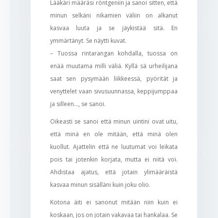
Lääkäri määräsi röntgeniin ja sanoi sitten, että
minun selkäni nikamien väliin on alkanut
kasvaa luuta ja se jäykistää sitä. En
ymmärtänyt. Se näytti kuvat.
– Tuossa rintarangan kohdalla, tuossa on
enää muutama milli väliä. Kyllä sä urheilijana
saat sen pysymään liikkeessä, pyörität ja
venyttelet vaan sivusuunnassa, keppijumppaa
ja silleen…, se sanoi.
Oikeasti se sanoi että minun uintini ovat uitu,
että minä en ole mitään, että minä olen
kuollut. Ajattelin että ne luutumat voi leikata
pois tai jotenkin korjata, mutta ei niitä voi.
Ahdistaa ajatus, että jotain ylimääräistä
kasvaa minun sisälläni kuin joku olio.
Kotona äiti ei sanonut mitään niin kuin ei
koskaan, jos on jotain vakavaa tai hankalaa. Se