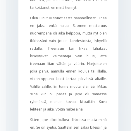
tarkoittanut, en minä tiennyt.
Olen uinut viisivuotiaasta säännöllisesti. Enää
en jaksa enkä halua. Suomen mestaruus
nuorempana oli aika helppoa, mutta nyt olen
ikäisissäni vain jotain kahdestoista, lyhyellä
radalla. Treenasin kai liikaa. Lihakset
kipeytyivät. Valmentaja vain huusi, että
treenaan liian vähän ja väärin. Harjoittelen
joka päivä, aamulla ennen koulua tai illalla,
viikonloppuna kaksi kertaa päivässä altaille.
Välillä salille. En tunne muuta elämää. Mikäs
siinä kun oli paras ja Jape oli samassa
ryhmässä, mentiin kovaa, kilpailtiin. Kuva
lehteen ja aika. Voitin miltei aina.
Sitten Jape alkoi kulkea diskoissa mutta minä
en. Se on syntiä. Saattelin sen salaa bileisiin ja