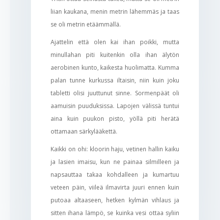
liian kaukana, menin metrin lähemmäs ja taas
se oli metrin etäämmällä.
Ajattelin että olen kai ihan poikki, mutta
minullahan piti kuitenkin olla ihan älytön
aerobinen kunto, kaikesta huolimatta. Kumma
palan tunne kurkussa iltaisin, niin kuin joku
tabletti olisi juuttunut sinne. Sormenpäät oli
aamuisin puuduksissa. Lapojen välissä tuntui
aina kuin puukon pisto, yöllä piti herätä
ottamaan särkylääkettä.
Kaikki on ohi: kloorin haju, vetinen hallin kaiku
ja lasien imaisu, kun ne painaa silmilleen ja
napsauttaa takaa kohdalleen ja kumartuu
veteen päin, viileä ilmavirta juuri ennen kuin
putoaa altaaseen, hetken kylmän vihlaus ja
sitten ihana lämpö, se kuinka vesi ottaa syliin