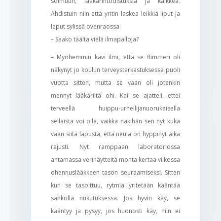
solmuun, lääkärintodistuksia ja kaikkea.
Ahdistuin niin että yritin laskea leikkiä liput ja
laput sylissä ovenraossa:
– Saako täältä vielä ilmapalloja?
– Myöhemmin kävi ilmi, että se flimmeri oli
näkynyt jo koulun terveystarkastuksessa puoli
vuotta sitten, mutta se vaan oli jotenkin
mennyt lääkäriltä ohi. Kai se ajatteli, ettei
terveellä huippu-urheilijanuorukaisella
sellaista voi olla, vaikka näkihän sen nyt kuka
vaan siitä lapusta, että neula on hyppinyt aika
rajusti. Nyt ramppaan laboratoriossa
antamassa verinäytteitä monta kertaa viikossa
ohennuslääkkeen tason seuraamiseksi. Sitten
kun se tasoittuu, rytmiä yritetään kääntää
sähköllä nukutuksessa. Jos hyvin käy, se
kääntyy ja pysyy, jos huonosti käy, niin ei