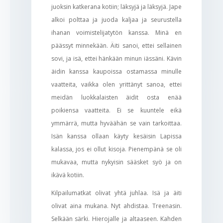
juoksin katkerana kotiin; läksyjä ja läksyjä. Jape
alkoi polttaa ja juoda kaljaa ja seurustella
ihanan voimistelijatytön kanssa. Minä en
päässyt minnekään. Äiti sanoi, ettei sellainen
sovi, ja isä, ettei hänkään minun iässäni. Kävin
äidin kanssa kaupoissa ostamassa minulle
vaatteita, vaikka olen yrittänyt sanoa, ettei
meidän luokkalaisten äidit osta enää
poikiensa vaatteita. Ei se kuuntele eikä
ymmärrä, mutta hyväähän se vain tarkoittaa.
Isän kanssa ollaan käyty kesäisin Lapissa
kalassa, jos ei ollut kisoja. Pienempänä se oli
mukavaa, mutta nykyisin sääsket syö ja on
ikävä kotiin.
Kilpailumatkat olivat yhtä juhlaa. Isä ja äiti
olivat aina mukana. Nyt ahdistaa. Treenasin.
Selkään särki. Hierojalle ja altaaseen. Kahden