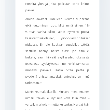
rinnalta ylös ja joka paikkaan särki kolme
päivää.
Aloitin lääkkeet uudelleen. Reuma ei parane
eikä luutuminen lopu. Mitä minä siihen, 18-
vuotias vanha ukko, äidin nyhverö poika,
keskivertolukiolainen, ylioppilaskirjoitukset
niskassa. En ole koskaan suudellut tyttöä,
saatikka nähnyt naista alasti jos äitiä ei
lasketa, saan hirveät syyllisyydet jokaisesta
itsesaas… tyydytyksestä, no runkkaamisesta
moneksi päiväksi. Käsiä pitää pestä ja
pyydellä unissa anteeksi, anteeksi, en minä
tarkoittanut.
Menin reumalääkärille. Mukava mies, entinen
uimari itsekin, ei nyt niin kova kuin minä –
vertailtiin aikoja – mutta kuitenkin. Hartiat kuin