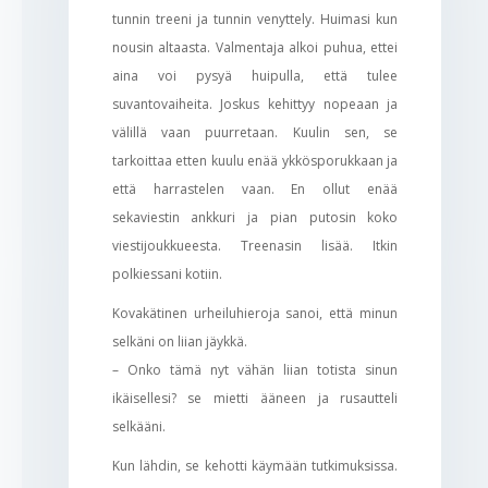
tunnin treeni ja tunnin venyttely. Huimasi kun
nousin altaasta. Valmentaja alkoi puhua, ettei
aina voi pysyä huipulla, että tulee
suvantovaiheita. Joskus kehittyy nopeaan ja
välillä vaan puurretaan. Kuulin sen, se
tarkoittaa etten kuulu enää ykkösporukkaan ja
että harrastelen vaan. En ollut enää
sekaviestin ankkuri ja pian putosin koko
viestijoukkueesta. Treenasin lisää. Itkin
polkiessani kotiin.
Kovakätinen urheiluhieroja sanoi, että minun
selkäni on liian jäykkä.
– Onko tämä nyt vähän liian totista sinun
ikäisellesi? se mietti ääneen ja rusautteli
selkääni.
Kun lähdin, se kehotti käymään tutkimuksissa.