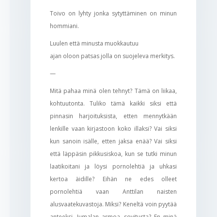
Toivo on lyhty jonka sytyttäminen on minun
hommiani.
Luulen että minusta muokkautuu
ajan oloon patsas jolla on suojeleva merkitys.
—
Mitä pahaa minä olen tehnyt? Tämä on liikaa,
kohtuutonta. Tuliko tämä kaikki siksi että
pinnasin harjoituksista, etten mennytkään
lenkille vaan kirjastoon koko illaksi? Vai siksi
kun sanoin isälle, etten jaksa enää? Vai siksi
että läppäsin pikkusiskoa, kun se tutki minun
laatikoitani ja löysi pornolehtiä ja uhkasi
kertoa äidille? Eihän ne edes olleet
pornolehtiä vaan Anttilan naisten
alusvaatekuvastoja. Miksi? Keneltä voin pyytää
anteeksi, Jumalan armoa, sovitusta? En minä