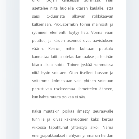
onkin pojan kankeissa sormissa. Hän
asettelee niitä huolella kitaran kaulalle, että
saisi C-duurista alkavan rokkikaavan
kulkemaan. Pikkusormikin toimii mainiosti ja
rytminen elementti löytyy heti. Voima vaan
puuttuu, ja käsien asennot ovat aavistuksen
väärin. Kerron, mihin kohtaan peukalo
kannattaa laittaa otelaudan taakse ja hetihän
kitara alkaa soida. Toinen jyskää rummuissa
niitä hyvin soittaen. Otan itselleni basson ja
soitamme kolmestaan vain yhteen sointuun
perustuvaa rockteemaa. Ihmettelen ääneen,
kun kahta muuta poikaa ei näy.
Kaksi muutakin poikaa ilmestyi seuraavalle
tunnille ja kiivas kaksivuotinen kaksi kertaa
viikossa tapahtunut yhteistyö alkoi. Nämä
energiapakkaukset nähtyäni ymmärsin heidän