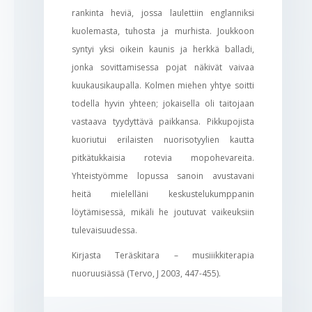
rankinta heviä, jossa laulettiin englanniksi
kuolemasta, tuhosta ja murhista. Joukkoon
syntyi yksi oikein kaunis ja herkkä balladi,
jonka sovittamisessa pojat näkivät vaivaa
kuukausikaupalla. Kolmen miehen yhtye soitti
todella hyvin yhteen; jokaisella oli taitojaan
vastaava tyydyttävä paikkansa. Pikkupojista
kuoriutui erilaisten nuorisotyylien kautta
pitkätukkaisia rotevia mopohevareita.
Yhteistyömme lopussa sanoin avustavani
heitä mielelläni keskustelukumppanin
löytämisessä, mikäli he joutuvat vaikeuksiin
tulevaisuudessa.
Kirjasta Teräskitara – musiiikkiterapia
nuoruusiässä (Tervo, J 2003, 447-455).