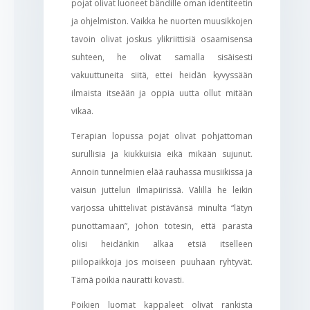
pojat olivat luoneet bändille oman identiteetin
ja ohjelmiston. Vaikka he nuorten muusikkojen
tavoin olivat joskus ylikriittisiä osaamisensa
suhteen, he olivat samalla sisäisesti
vakuuttuneita siitä, ettei heidän kyvyssään
ilmaista itseään ja oppia uutta ollut mitään
vikaa.
Terapian lopussa pojat olivat pohjattoman
surullisia ja kiukkuisia eikä mikään sujunut.
Annoin tunnelmien elää rauhassa musiikissa ja
vaisun juttelun ilmapiirissä. Välillä he leikin
varjossa uhittelivat pistävänsä minulta “lätyn
punottamaan”, johon totesin, että parasta
olisi heidänkin alkaa etsiä itselleen
piilopaikkoja jos moiseen puuhaan ryhtyvät.
Tämä poikia nauratti kovasti.
Poikien luomat kappaleet olivat rankista