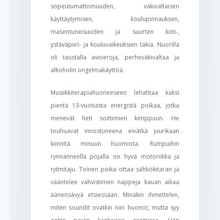
sopeutumattomuuden, väkivaltaisen
käyttäytymisen, koulupinnauksen,
masentuneisuuden ja suurten koti-,
ystäväpiiri- ja kouluvaikeuksien takia. Nuorilla
oli taustalla avioeroja, perheväkivaltaa ja
alkoholin ongelmakäyttöä.
Musiikkiterapiahuoneeseen lehahtaa kaksi
pientä 13-vuotiasta energistä poikaa, jotka
menevät heti soittimien kimppuun. He
touhuavat innostuneena eivätkä juurikaan
kiinnitä minuun huomiota. Rumpuihin
rynnänneellä pojalla on hyvä motoriikka ja
rytmitaju. Toinen poika ottaa sähkökitaran ja
vääntelee vahvistimen nappeja kauan aikaa
äänensävyä etsiessään. Minäkin ihmettelen,
miten soundit ovatkin niin huonot, mutta syy