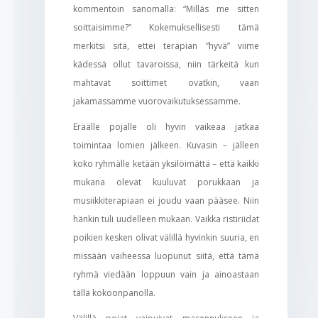
kommentoin sanomalla: “Milläs me sitten
soittaisimme?” Kokemuksellisesti tämä
merkitsi sitä, ettei terapian ”hyvä” viime
kädessä ollut tavaroissa, niin tärkeitä kun
mahtavat soittimet ovatkin, vaan
jakamassamme vuorovaikutuksessamme.
Eräälle pojalle oli hyvin vaikeaa jatkaa
toimintaa lomien jälkeen. Kuvasin – jälleen
koko ryhmälle ketään yksilöimättä – että kaikki
mukana olevat kuuluvat porukkaan ja
musiikkiterapiaan ei joudu vaan pääsee. Niin
hänkin tuli uudelleen mukaan. Vaikka ristiriidat
poikien kesken olivat välillä hyvinkin suuria, en
missään vaiheessa luopunut siitä, että tämä
ryhmä viedään loppuun vain ja ainoastaan
tällä kokoonpanolla.