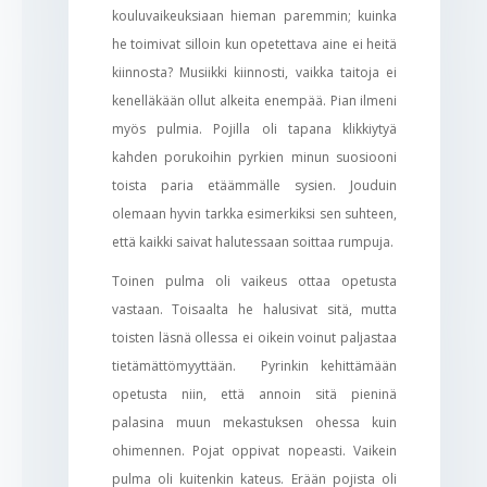
kouluvaikeuksiaan hieman paremmin; kuinka
he toimivat silloin kun opetettava aine ei heitä
kiinnosta? Musiikki kiinnosti, vaikka taitoja ei
kenelläkään ollut alkeita enempää. Pian ilmeni
myös pulmia. Pojilla oli tapana klikkiytyä
kahden porukoihin pyrkien minun suosiooni
toista paria etäämmälle sysien. Jouduin
olemaan hyvin tarkka esimerkiksi sen suhteen,
että kaikki saivat halutessaan soittaa rumpuja.
Toinen pulma oli vaikeus ottaa opetusta
vastaan. Toisaalta he halusivat sitä, mutta
toisten läsnä ollessa ei oikein voinut paljastaa
tietämättömyyttään. Pyrinkin kehittämään
opetusta niin, että annoin sitä pieninä
palasina muun mekastuksen ohessa kuin
ohimennen. Pojat oppivat nopeasti. Vaikein
pulma oli kuitenkin kateus. Erään pojista oli