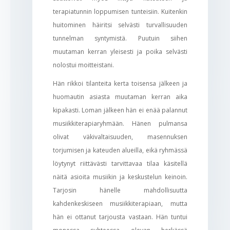
terapiatunnin loppumisen tunteisiin. Kuitenkin
huitominen häiritsi selvästi turvallisuuden
tunnelman syntymistä. Puutuin siihen
muutaman kerran yleisesti ja poika selvästi
nolostui moitteistani.
Hän rikkoi tilanteita kerta toisensa jälkeen ja
huomautin asiasta muutaman kerran aika
kipakasti. Loman jälkeen hän ei enää palannut
musiikkiterapiaryhmään. Hänen pulmansa
olivat väkivaltaisuuden, masennuksen
torjumisen ja kateuden alueilla, eikä ryhmässä
löytynyt riittävästi tarvittavaa tilaa käsitellä
näitä asioita musiikin ja keskustelun keinoin.
Tarjosin hänelle mahdollisuutta
kahdenkeskiseen musiikkiterapiaan, mutta
hän ei ottanut tarjousta vastaan. Hän tuntui