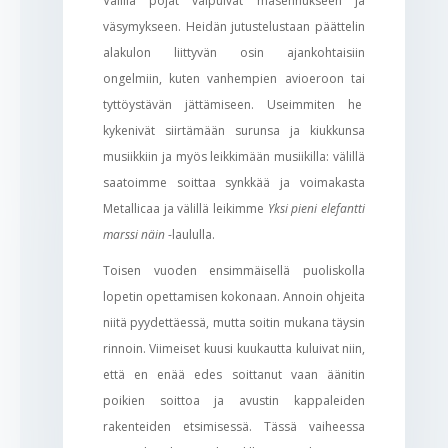
Välillä pojat vaipuivat masennukseen ja
väsymykseen. Heidän jutustelustaan päättelin
alakulon liittyvän osin ajankohtaisiin
ongelmiin, kuten vanhempien avioeroon tai
tyttöystävän jättämiseen. Useimmiten he
kykenivät siirtämään surunsa ja kiukkunsa
musiikkiin ja myös leikkimään musiikilla: välillä
saatoimme soittaa synkkää ja voimakasta
Metallicaa ja välillä leikimme
Yksi pieni elefantti
marssi näin
-laululla.
Toisen vuoden ensimmäisellä puoliskolla
lopetin opettamisen kokonaan. Annoin ohjeita
niitä pyydettäessä, mutta soitin mukana täysin
rinnoin. Viimeiset kuusi kuukautta kuluivat niin,
että en enää edes soittanut vaan äänitin
poikien soittoa ja avustin kappaleiden
rakenteiden etsimisessä. Tässä vaiheessa