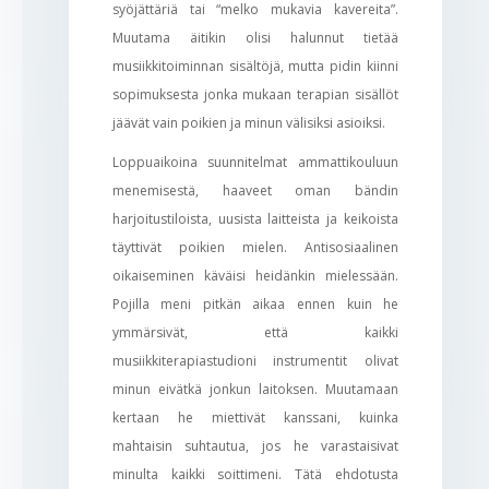
syöjättäriä tai “melko mukavia kavereita”.
Muutama äitikin olisi halunnut tietää
musiikkitoiminnan sisältöjä, mutta pidin kiinni
sopimuksesta jonka mukaan terapian sisällöt
jäävät vain poikien ja minun välisiksi asioiksi.
Loppuaikoina suunnitelmat ammattikouluun
menemisestä, haaveet oman bändin
harjoitustiloista, uusista laitteista ja keikoista
täyttivät poikien mielen. Antisosiaalinen
oikaiseminen käväisi heidänkin mielessään.
Pojilla meni pitkän aikaa ennen kuin he
ymmärsivät, että kaikki
musiikkiterapiastudioni instrumentit olivat
minun eivätkä jonkun laitoksen. Muutamaan
kertaan he miettivät kanssani, kuinka
mahtaisin suhtautua, jos he varastaisivat
minulta kaikki soittimeni. Tätä ehdotusta