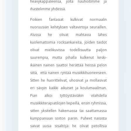
heavykappaleensa, joita nauhoitimme ja
ihastelimme yhdessä.
Poikien fantasiat kulkivat normaalin
nuoruusiän kehityksen valtavirtoja seuraillen.
Alussa he olivat mahtavia lähes
kuolemattomia rocksankareita, joiden taidot
olivat mielikuvissa todellisuutta paljon
suurempia, mutta pihalla kulkenut keski-
ikäinen nainen saattoi herättää heissä pelon
siitä, että nainen ryntää musiikkihuoneeseen.
Sitten he huorittelivat, uhosivat ja mollasivat
eri sävyin kaikki aikuiset ja koulumaailman.
Pian alkoi tyttöystäviäkin vilahdella
musiikkiterapiatilojen liepeillä, ensin ryhmissä,
sitten yksitellen hakemassa tai saattamassa
kumppaniaan soiton pariin. Puheet naisista
saivat uusia sisältöjä: he olivat petollisia