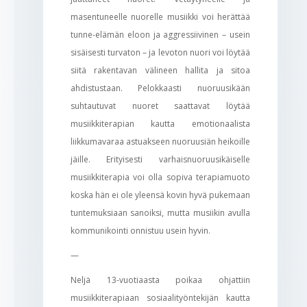
masentuneelle nuorelle musiikki voi herättää
tunne-elämän eloon ja aggressiivinen – usein
sisäisesti turvaton – ja levoton nuori voi löytää
siitä rakentavan välineen hallita ja sitoa
ahdistustaan. Pelokkaasti nuoruusikään
suhtautuvat nuoret saattavat löytää
musiikkiterapian kautta emotionaalista
liikkumavaraa astuakseen nuoruusiän heikoille
jäille. Erityisesti varhaisnuoruusikäiselle
musiikkiterapia voi olla sopiva terapiamuoto
koska hän ei ole yleensä kovin hyvä pukemaan
tuntemuksiaan sanoiksi, mutta musiikin avulla
kommunikointi onnistuu usein hyvin.
—
Neljä 13-vuotiaasta poikaa ohjattiin
musiikkiterapiaan sosiaalityöntekijän kautta