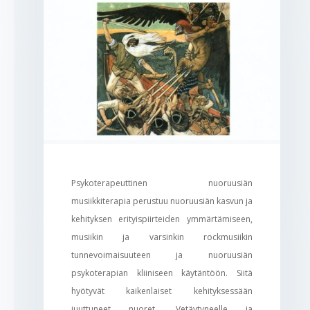
Psykoterapeuttinen nuoruusiän
musiikkiterapia perustuu nuoruusiän kasvun ja
kehityksen erityispiirteiden ymmärtämiseen,
musiikin ja varsinkin rockmusiikin
tunnevoimaisuuteen ja nuoruusiän
psykoterapian kliiniseen käytäntöön. Siitä
hyötyvät kaikenlaiset kehityksessään
juuttuneet nuoret. Vetäytyneelle ja