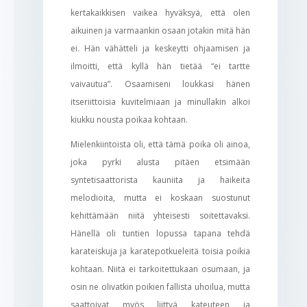
kertakaikkisen vaikea hyväksyä, että olen
aikuinen ja varmaankin osaan jotakin mitä hän
ei. Hän vähätteli ja keskeytti ohjaamisen ja
ilmoitti, että kyllä hän tietää “ei tartte
vaivautua”. Osaamiseni loukkasi hänen
itseriittoisia kuvitelmiaan ja minullakin alkoi
kiukku nousta poikaa kohtaan.
Mielenkiintoista oli, että tämä poika oli ainoa,
joka pyrki alusta pitäen etsimään
syntetisaattorista kauniita ja haikeita
melodioita, mutta ei koskaan suostunut
kehittämään niitä yhteisesti soitettavaksi.
Hänellä oli tuntien lopussa tapana tehdä
karateiskuja ja karatepotkueleitä toisia poikia
kohtaan. Niitä ei tarkoitettukaan osumaan, ja
osin ne olivatkin poikien fallista uhoilua, mutta
saattoivat myös liittyä kateuteen ja