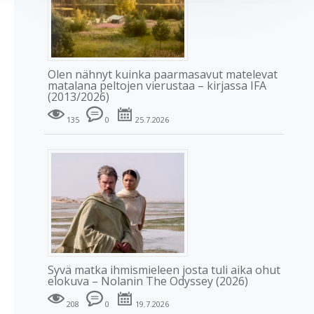
Olen nähnyt kuinka paarmasavut matelevat
matalana peltojen vierustaa – kirjassa IFA
(2013/2026)
135
0
25.7.2026
Syvä matka ihmismieleen josta tuli aika ohut
elokuva – Nolanin The Odyssey (2026)
208
0
19.7.2026