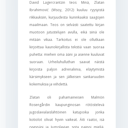
David Lagercrantzin teos Minä, Zlatan
Ibrahimović (Wsoy, 2012) kuuluu ryysyistä
rikkauksiin, kurjuudesta kuninkaaksi saagojen
maailmaan. Teos on selvästi saatettu kirjan
muotoon jutustelujen avulla, eikä siinä ole
mitään vikaa. Tarkoitus ei ole ollutkaan
kirjoittaa kaunokirjallista tekstiä vaan suoraa
puhetta: miehen oma ääni ja asenne kuuluvat
suoraan. Urheiluhulluthan saavat näistä
kirjoista paljon adrenaliinia, eläytymistä
kärsimykseen ja sen jälkeisen sankaruuden
kokemuksia ja viihdettä.
Zlatan oli pahamaineisen Malmön
Rosengårdin kaupunginosan rötöstelevä
jugoslavialaislähtöinen katupoika jonka
kotiolot olivat hyvin vaikeat. Äiti raatoi, isä
ryyppäsi ja Jugoslavian sota painoi mieliä.