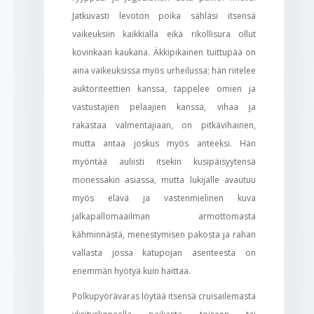
Jatkuvasti levoton poika sähläsi itsensä
vaikeuksiin kaikkialla eikä rikollisura ollut
kovinkaan kaukana. Äkkipikainen tuittupää on
aina vaikeuksissa myös urheilussa; hän riitelee
auktoriteettien kanssa, tappelee omien ja
vastustajien pelaajien kanssa, vihaa ja
rakastaa valmentajiaan, on pitkävihainen,
mutta antaa joskus myös anteeksi. Hän
myöntää auliisti itsekin kusipäisyytensä
monessakin asiassa, mutta lukijalle avautuu
myös elävä ja vastenmielinen kuva
jalkapallomaailman armottomasta
kähminnästä, menestymisen pakosta ja rahan
vallasta jossa katupojan asenteesta on
enemmän hyötyä kuin haittaa.
Polkupyörävaras löytää itsensä cruisailemasta