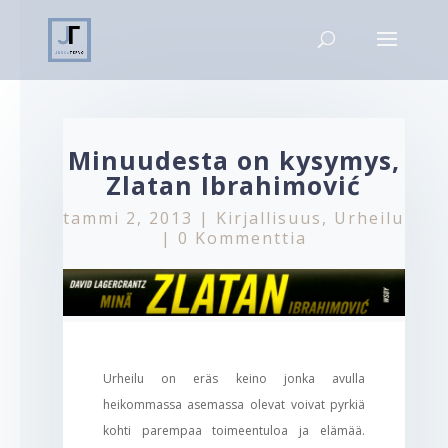
Minuudesta on kysymys,
Zlatan Ibrahimović
tammi 2, 2013
|
Kirjallisuus
,
Urheilu
|
0 Kommenttia
Urheilu on eräs keino jonka avulla
heikommassa asemassa olevat voivat pyrkiä
kohti parempaa toimeentuloa ja elämää.