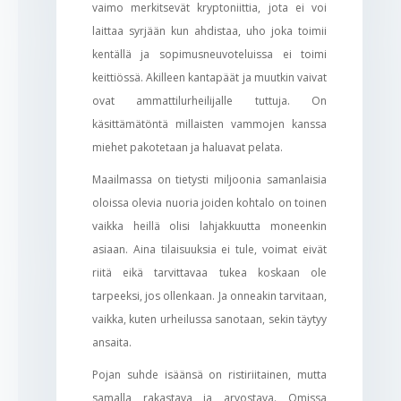
vaimo merkitsevät kryptoniittia, jota ei voi
laittaa syrjään kun ahdistaa, uho joka toimii
kentällä ja sopimusneuvoteluissa ei toimi
keittiössä. Akilleen kantapäät ja muutkin vaivat
ovat ammattilurheilijalle tuttuja. On
käsittämätöntä millaisten vammojen kanssa
miehet pakotetaan ja haluavat pelata.
Maailmassa on tietysti miljoonia samanlaisia
oloissa olevia nuoria joiden kohtalo on toinen
vaikka heillä olisi lahjakkuutta moneenkin
asiaan. Aina tilaisuuksia ei tule, voimat eivät
riitä eikä tarvittavaa tukea koskaan ole
tarpeeksi, jos ollenkaan. Ja onneakin tarvitaan,
vaikka, kuten urheilussa sanotaan, sekin täytyy
ansaita.
Pojan suhde isäänsä on ristiriitainen, mutta
samalla rakastava ja arvostava. Omissa