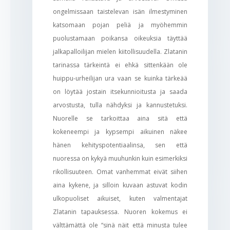
ongelmissaan taistelevan isän ilmestyminen
katsomaan pojan peliä ja myöhemmin
puolustamaan poikansa oikeuksia täyttää
jalkapalloilijan mielen kiitollisuudella. Zlatanin
tarinassa tärkeintä ei ehkä sittenkään ole
huippu-urheilijan ura vaan se kuinka tärkeää
on löytää jostain itsekunnioitusta ja saada
arvostusta, tulla nähdyksi ja kannustetuksi.
Nuorelle se tarkoittaa aina sitä että
kokeneempi ja kypsempi aikuinen näkee
hänen kehityspotentiaalinsa, sen että
nuoressa on kykyä muuhunkin kuin esimerkiksi
rikollisuuteen. Omat vanhemmat eivät siihen
aina kykene, ja silloin kuvaan astuvat kodin
ulkopuoliset aikuiset, kuten valmentajat
Zlatanin tapauksessa. Nuoren kokemus ei
välttämättä ole “sinä näit että minusta tulee