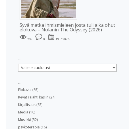
Syvä matka ihmismieleen josta tuli aika ohut
elokuva – Nolanin The Odyssey (2026)
209
0
19.7.2026
…
…
…
Elokuvia
(65)
Kevät räjähti käsiin
(24)
Kirjallisuus
(63)
Media
(10)
Musiikki
(52)
psykoterapia
(16)