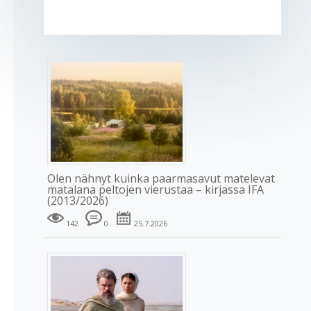
Olen nähnyt kuinka paarmasavut matelevat
matalana peltojen vierustaa – kirjassa IFA
(2013/2026)
142
0
25.7.2026