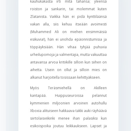
kauhukakasta irti mitä tahansa; yleensä
roiston ja sankarin, tai molemmat kuten
Zlatanista. Vaikka hän ei pidä kynttiläänsä
vakan alla, siis kehuu itseään avoimesti
(Muhammed Ali on miehen ensimmäisiä
esikuvia!), hän ei unohda epäonnistumisia ja
töppäyksiään. Hän vihaa tyhjää puhuvia
urheilupomoja ja valmentajia, mutta vakuuttaa
antavansa arvoa kritiikille silloin kun siihen on
aihetta. Usein on ollut ja silloin mies on
alkanut harjoitella tosissaan kehittyäkseen.
Myös Teräsmiehellä on Akilleen
kantapää. Huippuseuroissa pelannut
kymmenien miljoonien arvoinen autohullu
Xboxia alituiseen hakkaava takki auki räyhäävä
siirtolaisviikinki menee ihan palasiksi kun
esikoispoika joutuu leikkaukseen. Lapset ja