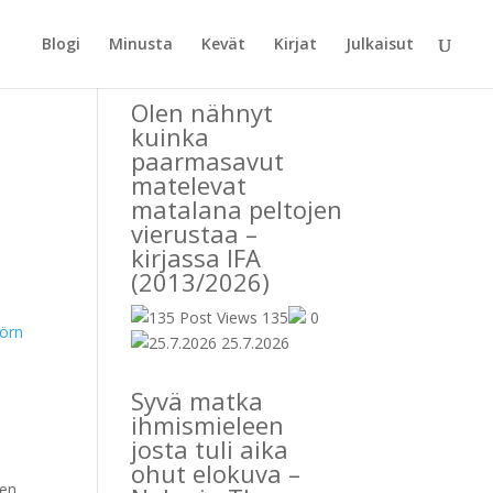
Blogi
Minusta
Kevät
Kirjat
Julkaisut
Olen nähnyt
kuinka
paarmasavut
matelevat
matalana peltojen
vierustaa –
kirjassa IFA
(2013/2026)
135
0
jörn
25.7.2026
Syvä matka
ihmismieleen
josta tuli aika
ohut elokuva –
sen