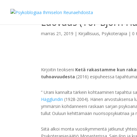
Luovuus (Tor-Björn Hä
marras 21, 2019
|
Kirjallisuus
,
Psykoterapia
|
0 
Kirjoitin teokseni
Ketä rakastamme kun rakast
tuhoavuudesta
(2016) esipuheessa tapahtumas
” Urani kannalta tärkein kohtaaminen tapahtui sa
Hägglundin
(1928-2004). Hänen arvostuksensa l
ymmärsin kohdanneeni raskaan sarjan psykoanalyy
tullut Ouluun kehittämään nuorisopsykiatriaa ja
Siitä alkoi monta vuosikymmentä jatkunut yhteis
Psykoterapiasäätiö Monasterissa. Sain ilon ja kun