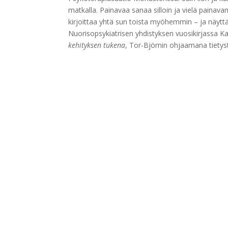
matkalla. Painavaa sanaa silloin ja vielä pain
kirjoittaa yhtä sun toista myöhemmin – ja näyttä
Nuorisopsykiatrisen yhdistyksen vuosikirjassa K
kehityksen tukena
, Tor-Björnin ohjaamana tietyst