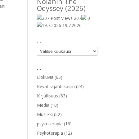
Nolanin The
eni
Odyssey (2026)
207
0
19.7.2026
…
…
…
Elokuvia
(65)
Kevät räjähti käsiin
(24)
Kirjallisuus
(63)
Media
(10)
Musiikki
(52)
psykoterapia
(16)
Psykoterapia
(12)