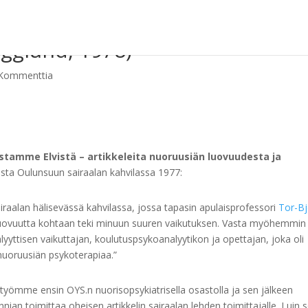
gglund, 1978)
Kommenttia
amme Elvistä – artikkeleita nuoruusiän luovuudesta ja
ta Oulunsuun sairaalan kahvilassa 1977:
iraalan hälisevässä kahvilassa, jossa tapasin apulaisprofessori
Tor-B
uovuutta kohtaan teki minuun suuren vaikutuksen. Vasta myöhemmin
ttisen vaikuttajan, koulutuspsykoanalyytikon ja opettajan, joka oli
 nuoruusiän psykoterapiaa.”
työmme ensin OYS.n nuorisopsykiatrisella osastolla ja sen jälkeen
nian toimittaa oheisen artikkelin sairaalan lehden toimittajalle. Luin 