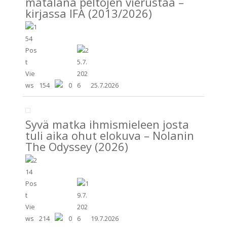
matalana peltojen vierustaa –
kirjassa IFA (2013/2026)
154
0
25.7.2026
Syvä matka ihmismieleen josta
tuli aika ohut elokuva – Nolanin
The Odyssey (2026)
214
0
19.7.2026