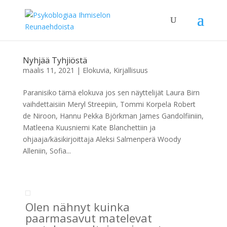
Nyhjää Tyhjiöstä
maalis 11, 2021
|
Elokuvia
,
Kirjallisuus
Paranisiko tämä elokuva jos sen näyttelijät Laura Birn
vaihdettaisiin Meryl Streepiin, Tommi Korpela Robert
de Niroon, Hannu Pekka Björkman James Gandolfiiniin,
Matleena Kuusniemi Kate Blanchettiin ja
ohjaaja/käsikirjoittaja Aleksi Salmenperä Woody
Alleniin, Sofia...
Olen nähnyt kuinka
paarmasavut matelevat