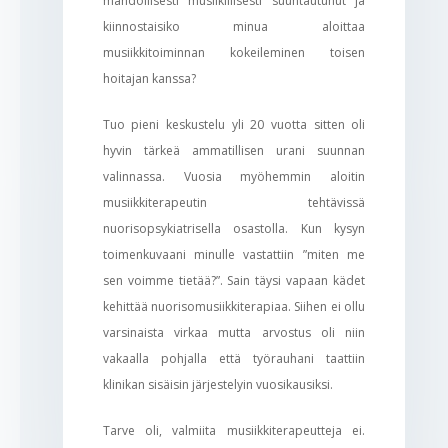
mahdollisesti musiikillisesti suuntautunut ja
kiinnostaisiko minua aloittaa
musiikkitoiminnan kokeileminen toisen
hoitajan kanssa?
Tuo pieni keskustelu yli 20 vuotta sitten oli
hyvin tärkeä ammatillisen urani suunnan
valinnassa. Vuosia myöhemmin aloitin
musiikkiterapeutin tehtävissä
nuorisopsykiatrisella osastolla. Kun kysyn
toimenkuvaani minulle vastattiin ”miten me
sen voimme tietää?”. Sain täysi vapaan kädet
kehittää nuorisomusiikkiterapiaa. Siihen ei ollu
varsinaista virkaa mutta arvostus oli niin
vakaalla pohjalla että työrauhani taattiin
klinikan sisäisin järjestelyin vuosikausiksi.
Tarve oli, valmiita musiikkiterapeutteja ei.