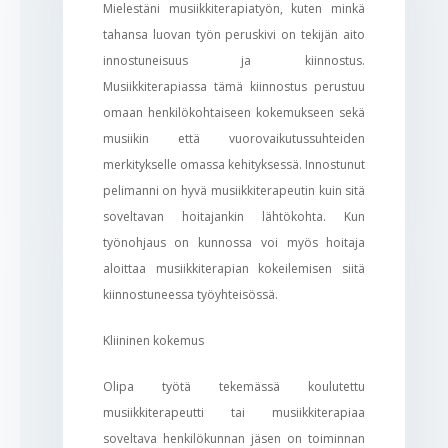
Mielestäni musiikkiterapiatyön, kuten minkä
tahansa luovan työn peruskivi on tekijän aito
innostuneisuus ja kiinnostus.
Musiikkiterapiassa tämä kiinnostus perustuu
omaan henkilökohtaiseen kokemukseen sekä
musiikin että vuorovaikutussuhteiden
merkitykselle omassa kehityksessä. Innostunut
pelimanni on hyvä musiikkiterapeutin kuin sitä
soveltavan hoitajankin lähtökohta. Kun
työnohjaus on kunnossa voi myös hoitaja
aloittaa musiikkiterapian kokeilemisen siitä
kiinnostuneessa työyhteisössä.
Kliininen kokemus
Olipa työtä tekemässä koulutettu
musiikkiterapeutti tai musiikkiterapiaa
soveltava henkilökunnan jäsen on toiminnan