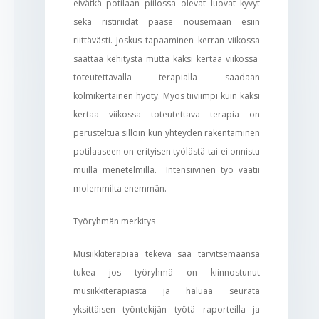
eivätkä potilaan piilossa olevat luovat kyvyt
sekä ristiriidat pääse nousemaan esiin
riittävästi. Joskus tapaaminen kerran viikossa
saattaa kehitystä mutta kaksi kertaa viikossa
toteutettavalla terapialla saadaan
kolmikertainen hyöty. Myös tiiviimpi kuin kaksi
kertaa viikossa toteutettava terapia on
perusteltua silloin kun yhteyden rakentaminen
potilaaseen on erityisen työlästä tai ei onnistu
muilla menetelmillä. Intensiivinen työ vaatii
molemmilta enemmän.
Työryhmän merkitys
Musiikkiterapiaa tekevä saa tarvitsemaansa
tukea jos työryhmä on kiinnostunut
musiikkiterapiasta ja haluaa seurata
yksittäisen työntekijän työtä raporteilla ja