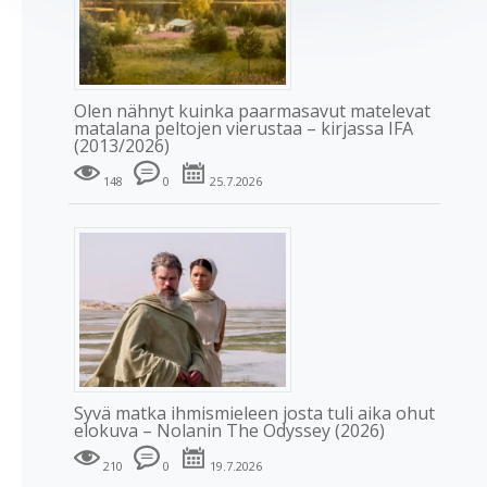
Olen nähnyt kuinka paarmasavut matelevat
matalana peltojen vierustaa – kirjassa IFA
(2013/2026)
148
0
25.7.2026
Syvä matka ihmismieleen josta tuli aika ohut
elokuva – Nolanin The Odyssey (2026)
210
0
19.7.2026