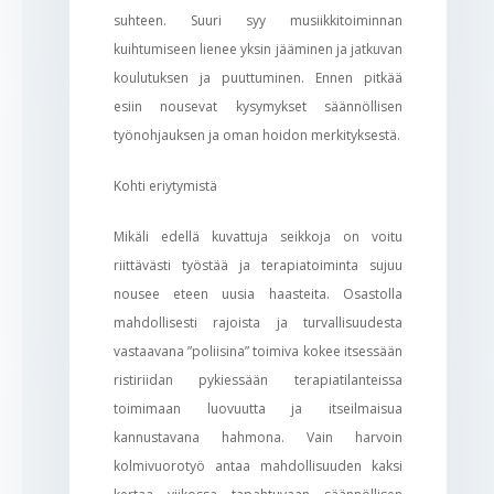
suhteen. Suuri syy musiikkitoiminnan
kuihtumiseen lienee yksin jääminen ja jatkuvan
koulutuksen ja puuttuminen. Ennen pitkää
esiin nousevat kysymykset säännöllisen
työnohjauksen ja oman hoidon merkityksestä.
Kohti eriytymistä
Mikäli edellä kuvattuja seikkoja on voitu
riittävästi työstää ja terapiatoiminta sujuu
nousee eteen uusia haasteita. Osastolla
mahdollisesti rajoista ja turvallisuudesta
vastaavana ”poliisina” toimiva kokee itsessään
ristiriidan pykiessään terapiatilanteissa
toimimaan luovuutta ja itseilmaisua
kannustavana hahmona. Vain harvoin
kolmivuorotyö antaa mahdollisuuden kaksi