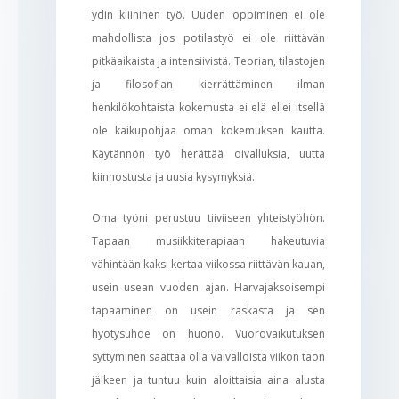
ydin kliininen työ. Uuden oppiminen ei ole
mahdollista jos potilastyö ei ole riittävän
pitkäaikaista ja intensiivistä. Teorian, tilastojen
ja filosofian kierrättäminen ilman
henkilökohtaista kokemusta ei elä ellei itsellä
ole kaikupohjaa oman kokemuksen kautta.
Käytännön työ herättää oivalluksia, uutta
kiinnostusta ja uusia kysymyksiä.
Oma työni perustuu tiiviiseen yhteistyöhön.
Tapaan musiikkiterapiaan hakeutuvia
vähintään kaksi kertaa viikossa riittävän kauan,
usein usean vuoden ajan. Harvajaksoisempi
tapaaminen on usein raskasta ja sen
hyötysuhde on huono. Vuorovaikutuksen
syttyminen saattaa olla vaivalloista viikon taon
jälkeen ja tuntuu kuin aloittaisia aina alusta