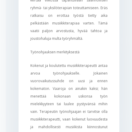
kertaa viikossa tapahtuvaan säännöllisen
ryhmä- tai yksilöterapian toteuttamiseen. Eräs
ratkaisu on erottaa työstä tietty aika
pelkästään musiikkiterapiaa varten. Tämä
vaatii paljon arvostusta, hyvää tahtoa ja
joustohaluja multa työryhmältä.
Työnohjauksen merkityksestä
Kokenut ja koulutettu musiikkiterapeutti antaa
arvoa työnohjaukselle. Jokainen
vuorovaikutussuhde on uusi ja ennen
kokematon. Vaaroja on ainakin kaksi; hän
menettää kokonaan uskonsa työn
mielekkyyteen tai luulee pystyvänsä mihin
vain. Terapeutin työnohjaajan ei tarvitse olla
musiikkiterapeutti, vaan kokenut luovuudesta
ja mahdollisesti musiikista kiinnostunut