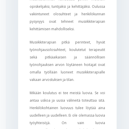
opiskelijaksi, tuntijaksi ja kehittäjäksi. Oulussa
vakiintuneet olosuhteet ja henkilökunnan
pysyvyys ovat tehneet musiikkiterapian
kehittämisen mahdolliseksi.
Musiikkiterapian pitkä perinteet, hyvät
työnohjausolosuhteet, koulutetut terapeutit
sekä pitkäaikaisen ja säännöllisen
työnohjauksen arvon löytäneen hoitajat ovat
omalla työllään luoneet musiikkiterapialle
vakaan arvostuksen ja tilan.
Mikään koulutus ei tee meistä luovia. Se voi
antaa uskoa ja uusia välineitä toteuttaa sitä.
Henkilökohtainen luovuus tulee löytää aina
uudelleen ja uudelleen. Ei ole olemassa luovia
työyhteisöjä. On vain luovia