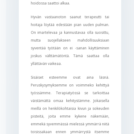
hoidossa saattoi alkaa.
Hyvän vastaanoton saanut terapeutti tai
hoitaja löytää edestään pian uuden pulman.
On imartelevaa ja kannustavaa olla suosittu,
mutta suojellakseen mahdollisuuksiaan
syventää työtään on ei -sanan käyttäminen
joskus välttämätöntä. Tämä saattaa olla
yllättävän vaikeaa.
Sisäiset esteemme ovat aina läsnä.
Peruskysymyksemme on voimmeko kehittyä
työssämme. Terapiatyössä se tarkoittaa
väistämättä omaa kehitystämme. Jokaisella
meillä on henkilökohtaisia kivun ja sokeuden
pisteitä, joita emme kykene näkemään,
emmekä syvemmässä mielessä ymmärrä niitä
toisissakaan ennen ymmärrystä itsemme