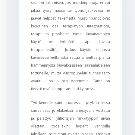
sisällön jakamisen. Jos muistiinpanoja ei voi
jakaa työryhmässä tai työnohjauksessa ne
jäävät helposti tekemättä. Muistiinpanot ovat
keskeinen osa terapiatyön integraatiota,
terapeutin psyykkistä työtä. Kuvanauhojen
käyttö on lyömätön tapa kuvata
terapiansisältöjä. Joskus käytän reipasta
kuvailevaa kieltä joka sattaa aiheuttaa pientä
hämmennystä kuivakkaaseen sairaalakieleen
tottuneille, mutta vuoropuhelun tunnesisältö
avautuu joskus niin paremmin. Tämä on
tietysti myös temperamentti kysymys.
Työskennellessäni suuressa psykiatrisessa
sairaalassa jo eläkeikää lähestyvä arvostettu
ja pelättykin ylihoitajan ”arkkityyppi” aivan
yllättäin (todellakin!) hypähti vanhoilla
jaloillaan toimistoni ovesta sisään. Onneksi