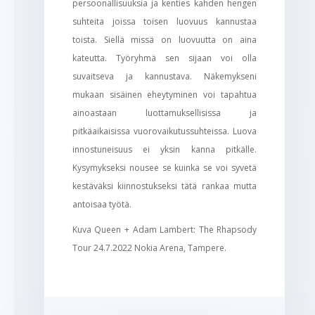
persoonallisuuksia ja kenties kahden hengen
suhteita joissa toisen luovuus kannustaa
toista. Siellä missä on luovuutta on aina
kateutta. Työryhmä sen sijaan voi olla
suvaitseva ja kannustava. Näkemykseni
mukaan sisäinen eheytyminen voi tapahtua
ainoastaan luottamuksellisissa ja
pitkäaikaisissa vuorovaikutussuhteissa. Luova
innostuneisuus ei yksin kanna pitkälle.
Kysymykseksi nousee se kuinka se voi syvetä
kestäväksi kiinnostukseksi tätä rankaa mutta
antoisaa työtä.
Kuva
Queen + Adam Lambert: The Rhapsody
Tour 24.7.2022 Nokia Arena, Tampere.