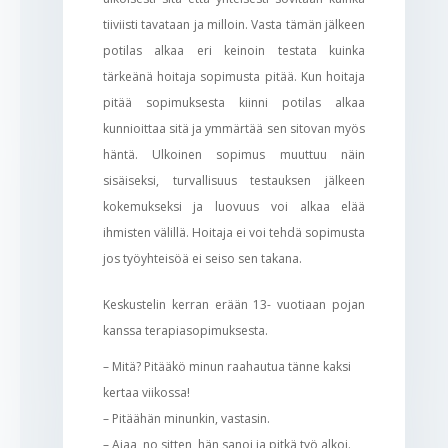
tiiviisti tavataan ja milloin. Vasta tämän jälkeen
potilas alkaa eri keinoin testata kuinka
tärkeänä hoitaja sopimusta pitää. Kun hoitaja
pitää sopimuksesta kiinni potilas alkaa
kunnioittaa sitä ja ymmärtää sen sitovan myös
häntä. Ulkoinen sopimus muuttuu näin
sisäiseksi, turvallisuus testauksen jälkeen
kokemukseksi ja luovuus voi alkaa elää
ihmisten välillä. Hoitaja ei voi tehdä sopimusta
jos työyhteisöä ei seiso sen takana.
Keskustelin kerran erään 13- vuotiaan pojan
kanssa terapiasopimuksesta.
– Mitä? Pitääkö minun raahautua tänne kaksi
kertaa viikossa!
– Pitäähän minunkin, vastasin.
– Ajaa, no sitten, hän sanoi ja pitkä työ alkoi.