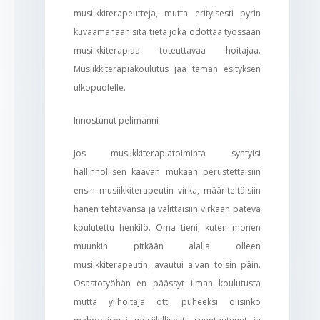
musiikkiterapeutteja, mutta erityisesti pyrin
kuvaamanaan sitä tietä joka odottaa työssään
musiikkiterapiaa toteuttavaa hoitajaa.
Musiikkiterapiakoulutus jää tämän esityksen
ulkopuolelle.
Innostunut pelimanni
Jos musiikkiterapiatoiminta syntyisi
hallinnollisen kaavan mukaan perustettaisiin
ensin musiikkiterapeutin virka, määriteltäisiin
hänen tehtävänsä ja valittaisiin virkaan pätevä
koulutettu henkilö. Oma tieni, kuten monen
muunkin pitkään alalla olleen
musiikkiterapeutin, avautui aivan toisin päin.
Osastotyöhän en päässyt ilman koulutusta
mutta ylihoitaja otti puheeksi olisinko