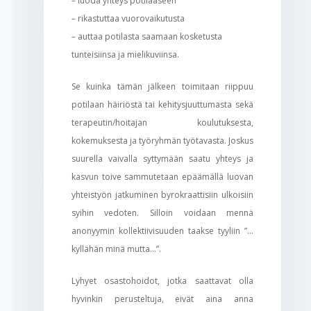
– luoda yhteys potilaaseen
– rikastuttaa vuorovaikutusta
– auttaa potilasta saamaan kosketusta
tunteisiinsa ja mielikuviinsa.
Se kuinka tämän jälkeen toimitaan riippuu
potilaan häiriöstä tai kehitysjuuttumasta sekä
terapeutin/hoitajan koulutuksesta,
kokemuksesta ja työryhmän työtavasta. Joskus
suurella vaivalla syttymään saatu yhteys ja
kasvun toive sammutetaan epäämällä luovan
yhteistyön jatkuminen byrokraattisiin ulkoisiin
syihin vedoten. Silloin voidaan mennä
anonyymin kollektiivisuuden taakse tyyliin ”…
kyllähän minä mutta…”.
Lyhyet osastohoidot, jotka saattavat olla
hyvinkin perusteltuja, eivät aina anna