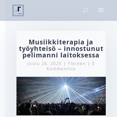
Musiikkiterapia ja
työyhteisö – innostunut
pelimanni laitoksessa
joulu 26, 2025
|
Yleinen
|
0
Kommenttia