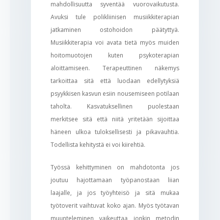
mahdollisuutta syventää vuorovaikutusta.
Avuksi tule polikliinisen musiikkiterapian
jatkaminen ostohoidon päätyttyä.
Musiikkiterapia voi avata tietä myös muiden
hoitomuotojen kuten psykoterapian
aloittamiseen. Terapeuttinen näkemys
tarkoittaa sitä että luodaan edellytyksiä
psyykkisen kasvun esiin nousemiseen potilaan
taholta. Kasvatuksellinen puolestaan
merkitsee sitä että niitä yritetään sijoittaa
häneen ulkoa tuloksellisesti ja pikavauhtia.
Todellista kehitystä ei voi kiirehtiä.
Työssä kehittyminen on mahdotonta jos
joutuu hajottamaan työpanostaan liian
laajalle, ja jos työyhteisö ja sitä mukaa
työtoverit vaihtuvat koko ajan. Myös työtavan
muunteleminen vaikeuttaa jonkin metodin