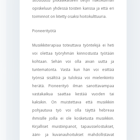
sitouduttu pitkäaikaiseen tietyn näkökulman
opiskeluun yhdessä toisten kanssa ja että eri
toiminnot on liitetty osaksi hoitokulttuuria.
Pioneerityötä
Musiikkiterapiaa toteuttava työntekijä ei heti
voi olettaa työryhmän kiinnostusta työtään
kohtaan. Sehän voi olla aivan uutta ja
tuntematonta. Vasta kun hän voi esittää
työnsä sisältöä ja tuloksia voi mielenkiinto
herätä. Pioneerityö ilman sanottavampaa
vastakaikua saattaa kestää vuoden tai
kaksikin. On muistettava että musiikkiin
pohjautuva työ voi olla täyttä hebreaa
ihmisille joilla ei ole kosketusta musiikkiin.
Kirjalliset muistiinpanot, tapausselostukset,
ääni- ja kuvanauhoitukset mahdollistavat