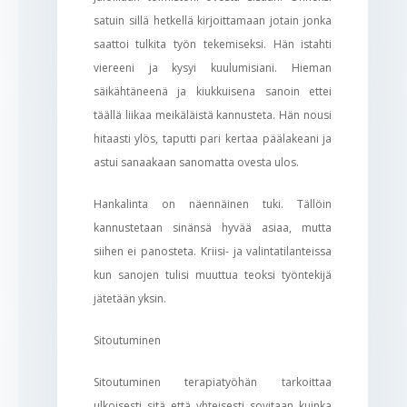
satuin sillä hetkellä kirjoittamaan jotain jonka
saattoi tulkita työn tekemiseksi. Hän istahti
viereeni ja kysyi kuulumisiani. Hieman
säikähtäneenä ja kiukkuisena sanoin ettei
täällä liikaa meikäläistä kannusteta. Hän nousi
hitaasti ylös, taputti pari kertaa päälakeani ja
astui sanaakaan sanomatta ovesta ulos.
Hankalinta on näennäinen tuki. Tällöin
kannustetaan sinänsä hyvää asiaa, mutta
siihen ei panosteta. Kriisi- ja valintatilanteissa
kun sanojen tulisi muuttua teoksi työntekijä
jätetään yksin.
Sitoutuminen
Sitoutuminen terapiatyöhän tarkoittaa
ulkoisesti sitä että yhteisesti sovitaan kuinka