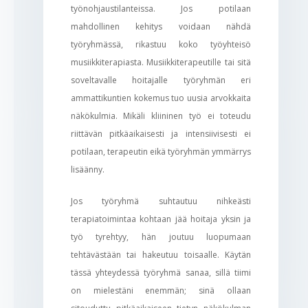
työnohjaustilanteissa. Jos potilaan
mahdollinen kehitys voidaan nähdä
työryhmässä, rikastuu koko työyhteisö
musiikkiterapiasta. Musiikkiterapeutille tai sitä
soveltavalle hoitajalle työryhmän eri
ammattikuntien kokemus tuo uusia arvokkaita
näkökulmia. Mikäli kliininen työ ei toteudu
riittävän pitkäaikaisesti ja intensiivisesti ei
potilaan, terapeutin eikä työryhmän ymmärrys
lisäänny.
Jos työryhmä suhtautuu nihkeästi
terapiatoimintaa kohtaan jää hoitaja yksin ja
työ tyrehtyy, hän joutuu luopumaan
tehtävästään tai hakeutuu toisaalle. Käytän
tässä yhteydessä työryhmä sanaa, sillä tiimi
on mielestäni enemmän; sinä ollaan