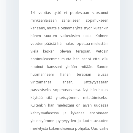
14 -vuotias tyttö ei puolestaan suostunut
minkäänlaiseen sanalliseen sopimukseen
kanssani, mutta aloitimme yhteistyön kuitenkin
hänen suurten vaikeuksien takia. Kolmen
vuoden päästä hän halusi lopettaa mielestäni
vielä kesken olevan terapian. Vetosin
sopimukseemme mutta hän sanoi ettei ollu
sopinut kanssani yhtään mitään. Sanoin
huomanneeni hänen terapian alussa
virittämänsä ansan, jättäytyessään
passiiviseksi sopimusasiassa. Nyt hän halusi
käyttää sitä yhteistyömme mitätöimiseksi.
Kuitenkin hän mielestäni on aivan uudessa
kehitysvaiheessa ja kykenee arvioimaan
yhteistyömme pysyvyyden ja luotettavuuden
merkitystä kokemuksensa pohjalta. Uusi vaihe