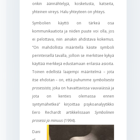
onkin äännähtelyjä, kosketusta, katseita,
yhteinen vireys. Halu yhteyteen on yhteys.
Symbolien käyttö on tärkeä osa
kommunikaatiota ja niiden puute voi olla, jos
ei pelottava, niin ainakin ahdistava kokemus.
”On mahdollista määritellä käsite symboli
perinteisellä tavalla, jolloin se merkitsee kykyä
käyttää merkkejä edustamaan erilaisia asioita.
Toinen edellistä laajempi määritelmä – jota
itse ehdotan – on, että puhumme
symbolisesta
prosessista,
joka on havaittavissa vauvaiässä ja
jota on kenties olemassa ennen
syntymähetkeä” kirjoittaa psykoanalyytikko
Eero Rechardt artikkelissaan
Symbolinen
prosessi ja minuus
(1994).
Dani
el