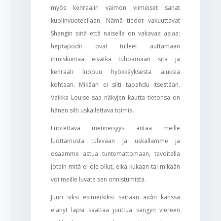
myös kenraalin vaimon viimeiset sanat
kuolinvuoteellaan. Nämä tiedot vakuuttavat
Shangin siitä että naisella on vakavaa asiaa;
heptapodit ovat tulleet auttamaan
ihmiskuntaa eivätkä tuhoamaan sitä ja
kenraali luopuu hyökkäyksestä aluksia
kohtaan. Mikään ei silti tapahdu itsestään.
Vaikka Louise saa näkyjen kautta tietonsa on
hänen silti uskallettava toimia.
Luotettava menneisyys antaa meille
luottamusta tulevaan ja uskallamme ja
osaamme astua tuntemattomaan, tavoitella
jotain mitä ei ole ollut, eikä kukaan tai mikään
voi meille luvata sen onnistumista.
Juuri siksi esimerkiksi sairaan äidin kanssa
elänyt lapsi saattaa juuttua sängyn viereen