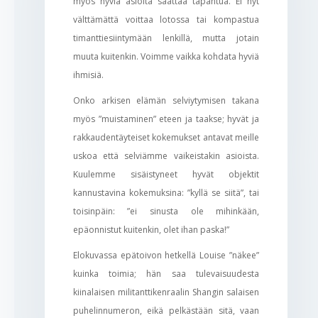
myös hyviä asioita saattaa tapahtua. Ei nyt
välttämättä voittaa lotossa tai kompastua
timanttiesiintymään lenkillä, mutta jotain
muuta kuitenkin. Voimme vaikka kohdata hyviä
ihmisiä.
Onko arkisen elämän selviytymisen takana
myös ”muistaminen” eteen ja taakse; hyvät ja
rakkaudentäyteiset kokemukset antavat meille
uskoa että selviämme vaikeistakin asioista.
Kuulemme sisäistyneet hyvät objektit
kannustavina kokemuksina: ”kyllä se siitä”, tai
toisinpäin: ”ei sinusta ole mihinkään,
epäonnistut kuitenkin, olet ihan paska!”
Elokuvassa epätoivon hetkellä Louise ”näkee”
kuinka toimia; hän saa tulevaisuudesta
kiinalaisen militanttikenraalin Shangin salaisen
puhelinnumeron, eikä pelkästään sitä, vaan