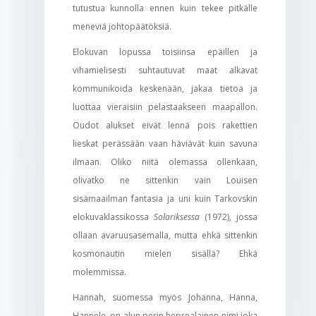
tutustua kunnolla ennen kuin tekee pitkälle
meneviä johtopäätöksiä.
Elokuvan lopussa toisiinsa epäillen ja
vihamielisesti suhtautuvat maat alkavat
kommunikoida keskenään, jakaa tietoa ja
luottaa vieraisiin pelastaakseen maapallon.
Oudot alukset eivät lennä pois rakettien
lieskat perässään vaan häviävät kuin savuna
ilmaan. Oliko niitä olemassa ollenkaan,
olivatko ne sittenkin vain Louisen
sisämaailman fantasia ja uni kuin Tarkovskin
elokuvaklassikossa
Solariksessa
(1972), jossa
ollaan avaruusasemalla, mutta ehkä sittenkin
kosmonautin mielen sisällä? Ehkä
molemmissa.
Hannah, suomessa myös Johanna, Hanna,
Hannele, on alun perin heprealainen nimi joka