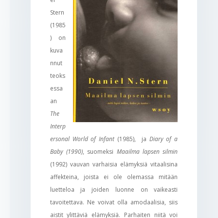
Stern
(1985
) on
kuva
nnut
teoks
essa
an
The
Interp
ersonal World of Infant
(1985), ja
Diary of a
Baby (1990)
, suomeksi
Maailma lapsen silmin
(1992) vauvan varhaisia elämyksiä vitaalisina
affekteina, joista ei ole olemassa mitään
luetteloa ja joiden luonne on vaikeasti
tavoitettava. Ne voivat olla amodaalisia, siis
aistit ylittäviä elämyksiä. Parhaiten niitä voi