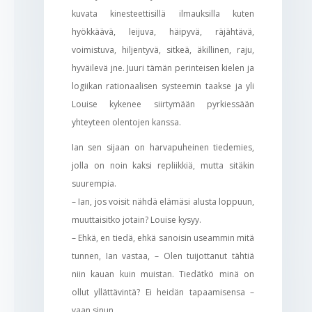
kuvata kinesteettisillä ilmauksilla kuten
hyökkäävä, leijuva, häipyvä, räjähtävä,
voimistuva, hiljentyvä, sitkeä, äkillinen, raju,
hyväilevä jne. Juuri tämän perinteisen kielen ja
logiikan rationaalisen systeemin taakse ja yli
Louise kykenee siirtymään pyrkiessään
yhteyteen olentojen kanssa.
Ian sen sijaan on harvapuheinen tiedemies,
jolla on noin kaksi repliikkiä, mutta sitäkin
suurempia.
– Ian, jos voisit nähdä elämäsi alusta loppuun,
muuttaisitko jotain? Louise kysyy.
– Ehkä, en tiedä, ehkä sanoisin useammin mitä
tunnen, Ian vastaa, – Olen tuijottanut tähtiä
niin kauan kuin muistan. Tiedätkö minä on
ollut yllättävintä? Ei heidän tapaamisensa –
vaan sinun.