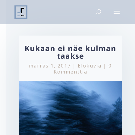
Kukaan ei näe kulman
taakse
marras 1, 2017
|
Elokuvia
|
0
Kommenttia