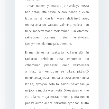
Tämän nainen ymmärtää ja hyväksyy koska
hän tietää että tässä seisoo hänen tulevan
lapsensa isä. Kun Ian kysyy tehdäänkö lapsi,
on naisella on vastaus valmiina, vaikka hän
tulee menettämään molemmat. Kun otamme
rakkauden otamme myös menetyksen.
Synnymme, elämme ja kuolemme.
Emme näe kulman taakse ja hyvä niin; elämän
ratkaisut tehdään aina enemmän tai
vähemmän pimeässä; onko valitsemani
ammatti tai kumppani se oikea, pitäisikö
minun asua jossain muualla, uskallanko hankia
lapsia, syttyykö sota tai taloni palamaan ja
miljoona muuta kysymystä. Oikeastaan emme
voi olla varmoja mistään; voin jäädä tunnin
päästä auton alle tai sairastun syöpään. Mutta