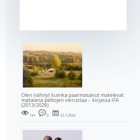
Olen nähnyt kuinka paarmasavut matelevat
matalana peltojen vierustaa – kirjassa IFA
(2013/2026)
141
0
25.7.2026