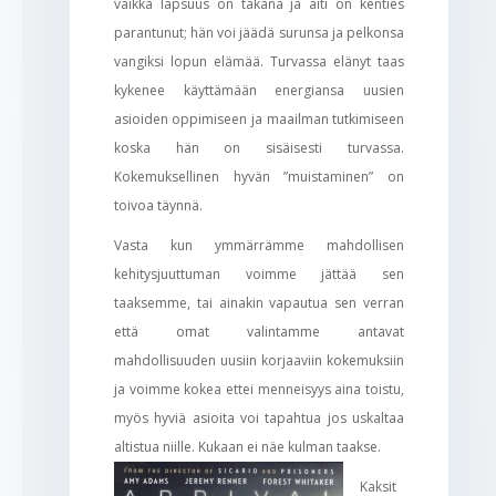
vaikka lapsuus on takana ja äiti on kenties
parantunut; hän voi jäädä surunsa ja pelkonsa
vangiksi lopun elämää. Turvassa elänyt taas
kykenee käyttämään energiansa uusien
asioiden oppimiseen ja maailman tutkimiseen
koska hän on sisäisesti turvassa.
Kokemuksellinen hyvän ”muistaminen” on
toivoa täynnä.
Vasta kun ymmärrämme mahdollisen
kehitysjuuttuman voimme jättää sen
taaksemme, tai ainakin vapautua sen verran
että omat valintamme antavat
mahdollisuuden uusiin korjaaviin kokemuksiin
ja voimme kokea ettei menneisyys aina toistu,
myös hyviä asioita voi tapahtua jos uskaltaa
altistua niille. Kukaan ei näe kulman taakse.
Kaksit