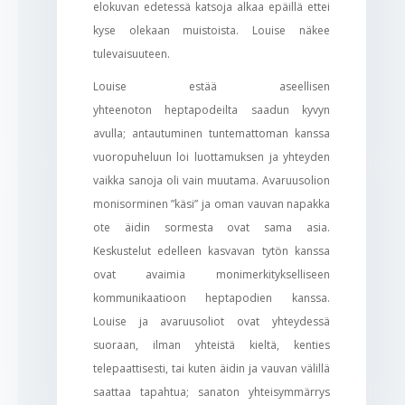
elokuvan edetessä katsoja alkaa epäillä ettei
kyse olekaan muistoista. Louise näkee
tulevaisuuteen.
Louise estää aseellisen
yhteenoton heptapodeilta saadun kyvyn
avulla; antautuminen tuntemattoman kanssa
vuoropuheluun loi luottamuksen ja yhteyden
vaikka sanoja oli vain muutama. Avaruusolion
monisorminen ”käsi” ja oman vauvan napakka
ote äidin sormesta ovat sama asia.
Keskustelut edelleen kasvavan tytön kanssa
ovat avaimia monimerkitykselliseen
kommunikaatioon heptapodien kanssa.
Louise ja avaruusoliot ovat yhteydessä
suoraan, ilman yhteistä kieltä, kenties
telepaattisesti, tai kuten äidin ja vauvan välillä
saattaa tapahtua; sanaton yhteisymmärrys