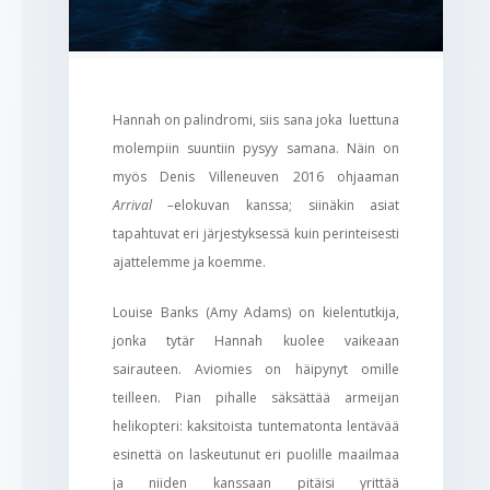
Hannah on palindromi, siis sana joka luettuna
molempiin suuntiin pysyy samana. Näin on
myös Denis Villeneuven 2016 ohjaaman
Arrival –
elokuvan kanssa; siinäkin asiat
tapahtuvat eri järjestyksessä kuin perinteisesti
ajattelemme ja koemme.
Louise Banks (Amy Adams) on kielentutkija,
jonka tytär Hannah kuolee vaikeaan
sairauteen. Aviomies on häipynyt omille
teilleen. Pian pihalle säksättää armeijan
helikopteri: kaksitoista tuntematonta lentävää
esinettä on laskeutunut eri puolille maailmaa
ja niiden kanssaan pitäisi yrittää