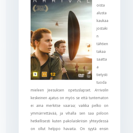
oista
alusta
kaukaa
jostaki
n
tähtien
takaa
saatta
a
tietysti
tuoda
mieleen Jeesuksen opetuslapset.
Arrivalin
keskeinen ajatus on myös se että tuntematon
ei aina merkitse vaaraa; vaikka pelko on
ymmärrettävää, ja vihalla sen saa piiloon
hetkellisesti kuten pakolaiskriisin yhteydessä
on ollut helppo havaita. On syytä ensin