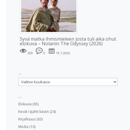
Syvä matka ihmismieleen josta tuli aika ohut
elokuva – Nolanin The Odyssey (2026)
209
0
19.7.2026
…
…
…
Elokuvia
(65)
Kevät räjähti käsiin
(24)
Kirjallisuus
(63)
Media
(10)