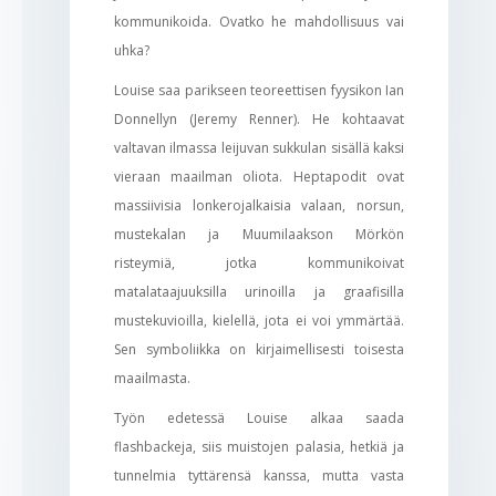
kommunikoida. Ovatko he mahdollisuus vai
uhka?
Louise saa parikseen teoreettisen fyysikon Ian
Donnellyn (Jeremy Renner). He kohtaavat
valtavan ilmassa leijuvan sukkulan sisällä kaksi
vieraan maailman oliota. Heptapodit ovat
massiivisia lonkerojalkaisia valaan, norsun,
mustekalan ja Muumilaakson Mörkön
risteymiä, jotka kommunikoivat
matalataajuuksilla urinoilla ja graafisilla
mustekuvioilla, kielellä, jota ei voi ymmärtää.
Sen symboliikka on kirjaimellisesti toisesta
maailmasta.
Työn edetessä Louise alkaa saada
flashbackeja, siis muistojen palasia, hetkiä ja
tunnelmia tyttärensä kanssa, mutta vasta