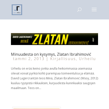
Minuudesta on kysymys, Zlatan Ibrahimović
tammi 2, 2013
|
Kirjallisuus
,
Urheilu
Urheilu on eräs keino jonka avulla heikommassa asemassa
olevat voivat pyrkiä kohti parempaa toimeentuloa ja elämää.
David Lagercrantzin teos Minä, Zlatan Ibrahimović (Wsoy, 2012)
kuuluu ryysyistä rikkauksiin, kurjuudesta kuninkaaksi saagojen
maailmaan. Teos on...