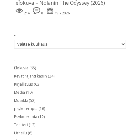
elokuva – Nolanin The Odyssey (2026)
214
0
19.7.2026
…
…
…
Elokuvia
(65)
Kevät räjähti käsiin
(24)
Kirjallisuus
(63)
Media
(10)
Musiikki
(52)
psykoterapia
(16)
Psykoterapia
(12)
Teatteri
(12)
Urheilu
(6)