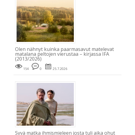
Olen nähnyt kuinka paarmasavut matelevat
matalana peltojen vierustaa – kirjassa IFA
(2013/2026)
154
0
25.7.2026
Syvä matka ihmismieleen josta tuli aika ohut