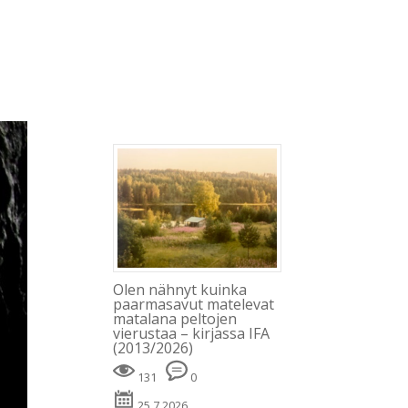
Blogi
Minusta
Kevät
Kirjat
Julkaisut
Olen nähnyt kuinka
paarmasavut matelevat
matalana peltojen
vierustaa – kirjassa IFA
(2013/2026)
131
0
25.7.2026