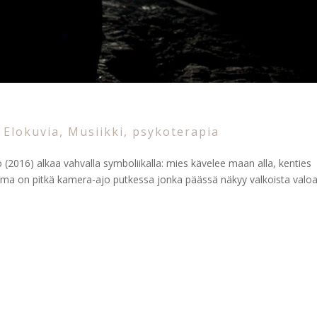
|
Elokuvia
,
Musiikki
,
psykoterapia
(2016) alkaa vahvalla symboliikalla: mies kävelee maan alla, kenties
eema on pitkä kamera-ajo putkessa jonka päässä näkyy valkoista valoa