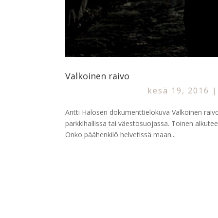
Valkoinen raivo
kesä 19, 2016
Antti Halosen dokumenttielokuva Valkoinen raivo 
parkkihallissa tai väestösuojassa. Toinen alkut
Onko päähenkilö helvetissä maan...