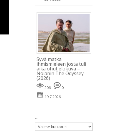
Syvä matka
ihmismieleen josta tuli
aika ohut elokuva –
Nolanin The Odyssey
.
(2026)
206
0
19.7.2026
…
…