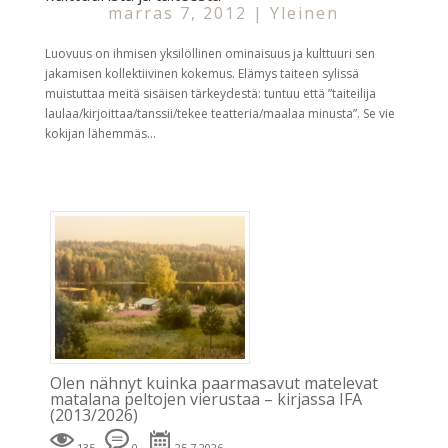
marras 7, 2012
|
Yleinen
Luovuus on ihmisen yksilöllinen ominaisuus ja kulttuuri sen
jakamisen kollektiivinen kokemus. Elämys taiteen sylissä
muistuttaa meitä sisäisen tärkeydestä: tuntuu että ”taiteilija
laulaa/kirjoittaa/tanssii/tekee teatteria/maalaa minusta”. Se vie
kokijan lähemmäs...
Olen nähnyt kuinka paarmasavut matelevat
matalana peltojen vierustaa – kirjassa IFA
(2013/2026)
135
0
25.7.2026