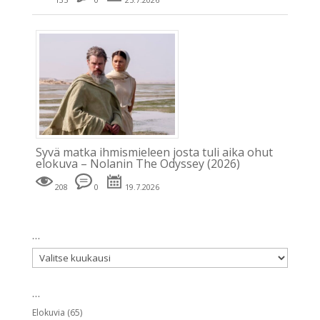
Syvä matka ihmismieleen josta tuli aika ohut
elokuva – Nolanin The Odyssey (2026)
208
0
19.7.2026
…
…
…
Elokuvia
(65)