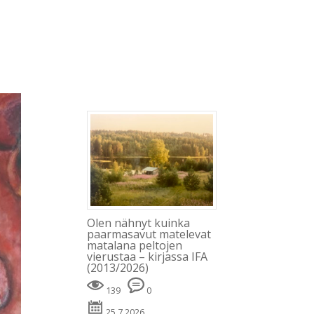
Blogi
Minusta
Kevät
Kirjat
Julkaisut
Olen nähnyt kuinka
paarmasavut matelevat
matalana peltojen
vierustaa – kirjassa IFA
(2013/2026)
139
0
25.7.2026