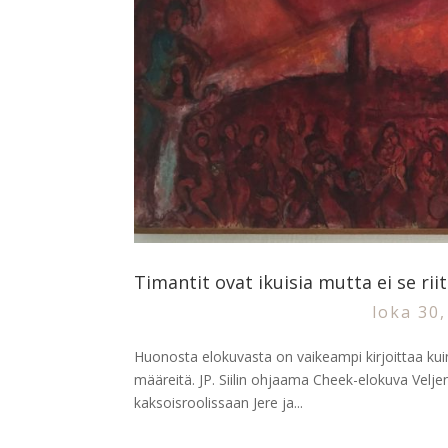
Timantit ovat ikuisia mutta ei se rii
loka 30
Huonosta elokuvasta on vaikeampi kirjoittaa kuin
määreitä. JP. Siilin ohjaama Cheek-elokuva Velje
kaksoisroolissaan Jere ja...