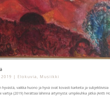
tä
, 2019
|
Elokuvia
,
Musiikki
 hyvästä, vaikka huono ja hyvä ovat kovasti karkeita ja subjektiivisia
ni vartija (2019) herättää lähinnä ärtymystä: umpileuhka jätkä (Antti 