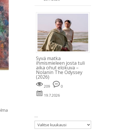
Syvä matka
ihmismieleen josta tuli
aika ohut elokuva –
Nolanin The Odyssey
(2026)
209
0
19.7.2026
Holma
…
…