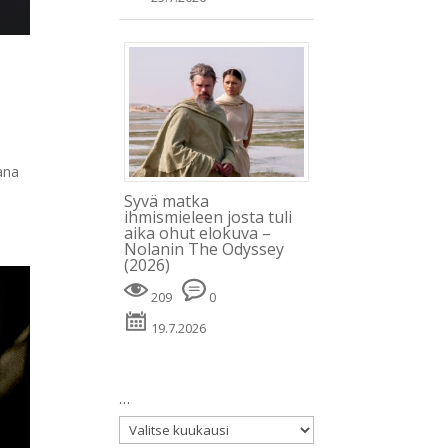
n
ana
Syvä matka
ihmismieleen josta tuli
aika ohut elokuva –
Nolanin The Odyssey
(2026)
209
0
19.7.2026
…
…