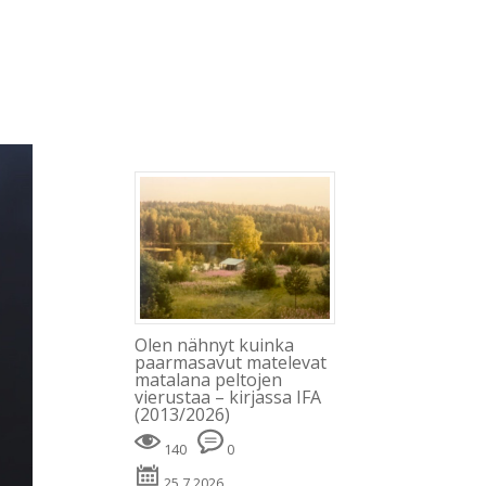
Blogi
Minusta
Kevät
Kirjat
Julkaisut
Olen nähnyt kuinka
paarmasavut matelevat
matalana peltojen
vierustaa – kirjassa IFA
(2013/2026)
140
0
25.7.2026