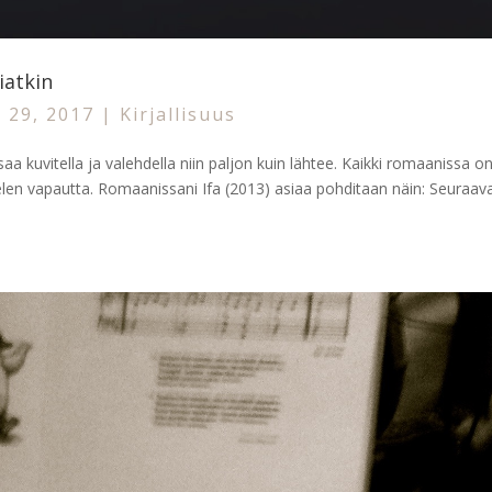
iatkin
 29, 2017
|
Kirjallisuus
a saa kuvitella ja valehdella niin paljon kuin lähtee. Kaikki romaanissa o
ielen vapautta. Romaanissani Ifa (2013) asiaa pohditaan näin: Seuraav