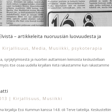
istä – artikkeleita nuoruusiän luovuudesta ja
,
Kirjallisuus
,
Media
,
Musiikki
,
psykoterapia
ta, syrjäytymisestä ja nuorten auttamisen keinoista keskustellaan
a myös itse osaa uudella kirjallani Ketä rakastamme kun rakastamme
atti
2013
|
Kirjallisuus
,
Musiikki
 kirjailija Essi Kummun kanssa 14.8. oli Terve taiteilija. Keskusteltiin