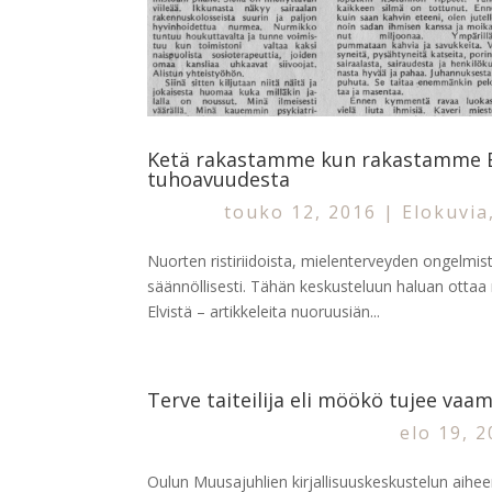
Ketä rakastamme kun rakastamme Elv
tuhoavuudesta
touko 12, 2016
|
Elokuvia
Nuorten ristiriidoista, mielenterveyden ongelmis
säännöllisesti. Tähän keskusteluun haluan otta
Elvistä – artikkeleita nuoruusiän...
Terve taiteilija eli möökö tujee vaam
elo 19, 
Oulun Muusajuhlien kirjallisuuskeskustelun aiheena