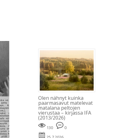
Blogi
Minusta
Kevät
Kirjat
Julkaisut
Olen nähnyt kuinka
paarmasavut matelevat
matalana peltojen
vierustaa – kirjassa IFA
(2013/2026)
130
0
25.7.2026