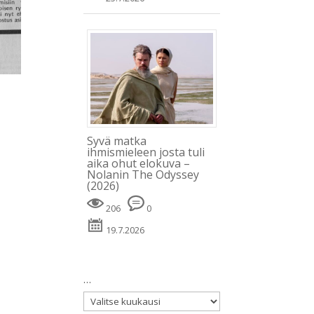
Syvä matka
ihmismieleen josta tuli
aika ohut elokuva –
Nolanin The Odyssey
(2026)
206
0
19.7.2026
…
…