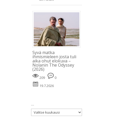
Syvä matka
ihmismieleen josta tuli
aika ohut elokuva –
Nolanin The Odyssey
(2026)
209
0
19.7.2026
…
…