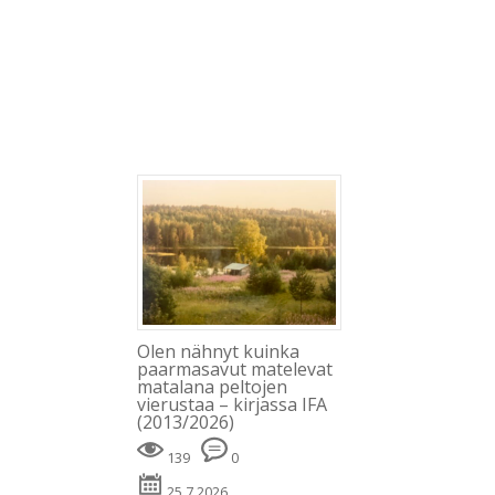
Blogi
Minusta
Kevät
Kirjat
Julkaisut
Olen nähnyt kuinka
paarmasavut matelevat
matalana peltojen
vierustaa – kirjassa IFA
(2013/2026)
139
0
25.7.2026