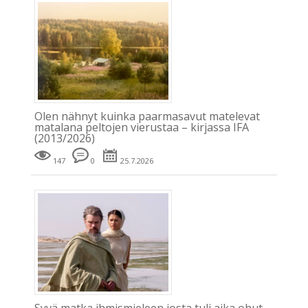
Olen nähnyt kuinka paarmasavut matelevat
matalana peltojen vierustaa – kirjassa IFA
(2013/2026)
147
0
25.7.2026
Syvä matka ihmismieleen josta tuli aika ohut