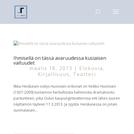
Ihmisellä on tässä avaruudessa kusiaisen
valtuudet
maalis 18, 2013
|
Elokuvia
,
Kirjallisuus
,
Teatteri
Ilkka Heiskasen esitys Huovisen erikoiset on Veikko Huovisen
(1927-2009) tuotannon herkullisista hahmoista dramatisoitu
parituntinen, joka Oulun kaupunginteatterissa veti lähes suuren
näyttämön täyteen 17.3.2013. Ja syystä. Heiskasessa on jotain
suomalaisen...