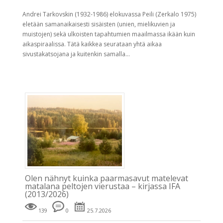
Andrei Tarkovskin (1932-1986) elokuvassa Peili (Zerkalo 1975)
eletään samanaikaisesti sisäisten (unien, mielikuvien ja
muistojen) sekä ulkoisten tapahtumien maailmassa ikään kuin
aikaspiraalissa. Tätä kaikkea seurataan yhtä aikaa
sivustakatsojana ja kuitenkin samalla...
Olen nähnyt kuinka paarmasavut matelevat
matalana peltojen vierustaa – kirjassa IFA
(2013/2026)
139
0
25.7.2026