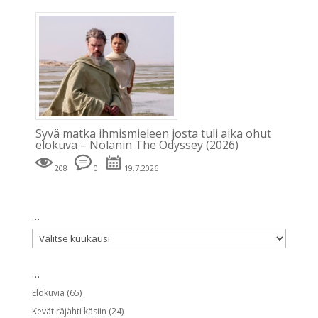
Syvä matka ihmismieleen josta tuli aika ohut
elokuva – Nolanin The Odyssey (2026)
208
0
19.7.2026
…
…
…
Elokuvia
(65)
Kevät räjähti käsiin
(24)