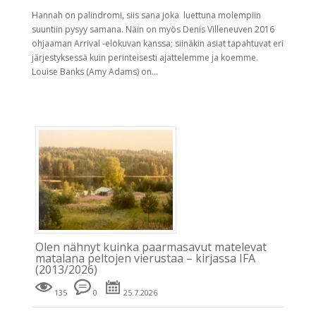
Hannah on palindromi, siis sana joka luettuna molempiin
suuntiin pysyy samana. Näin on myös Denis Villeneuven 2016
ohjaaman Arrival -elokuvan kanssa; siinäkin asiat tapahtuvat eri
järjestyksessä kuin perinteisesti ajattelemme ja koemme.
Louise Banks (Amy Adams) on...
Olen nähnyt kuinka paarmasavut matelevat
matalana peltojen vierustaa – kirjassa IFA
(2013/2026)
135
0
25.7.2026