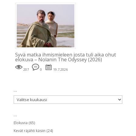
Syvä matka ihmismieleen josta tuli aika ohut
elokuva – Nolanin The Odyssey (2026)
207
0
19.7.2026
…
…
…
Elokuvia
(65)
Kevät räjähti käsiin
(24)