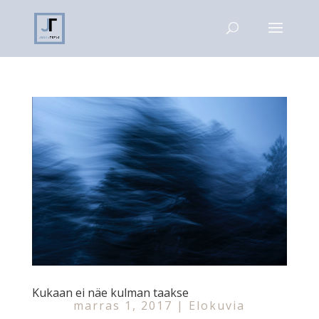
Kukaan ei näe kulman taakse
marras 1, 2017
|
Elokuvia