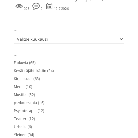
206
0
19.7.2026
…
…
…
Elokuvia
(65)
Kevät räjähti käsiin
(24)
Kirjallisuus
(63)
Media
(10)
Musiikki
(52)
psykoterapia
(16)
Psykoterapia
(12)
Teatteri
(12)
Urheilu
(6)
Yleinen
(94)