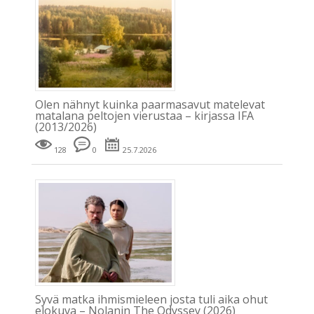
Olen nähnyt kuinka paarmasavut matelevat
matalana peltojen vierustaa – kirjassa IFA
(2013/2026)
128
0
25.7.2026
Syvä matka ihmismieleen josta tuli aika ohut
elokuva – Nolanin The Odyssey (2026)