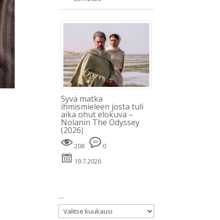
Syvä matka
ihmismieleen josta tuli
aika ohut elokuva –
Nolanin The Odyssey
(2026)
208
0
19.7.2026
…
…