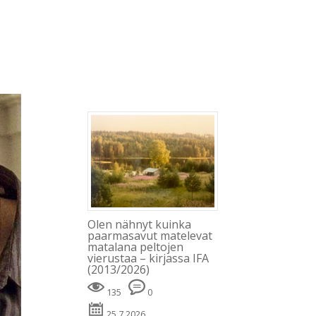
Blogi
Minusta
Kevät
Kirjat
Julkaisut
Olen nähnyt kuinka
paarmasavut matelevat
matalana peltojen
vierustaa – kirjassa IFA
(2013/2026)
135
0
25.7.2026