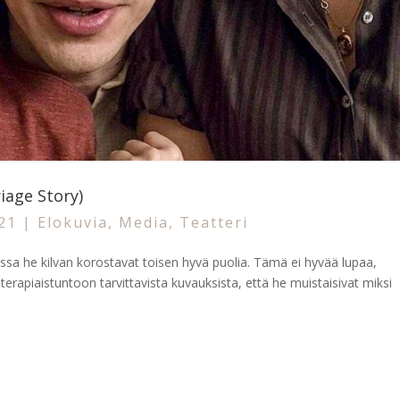
iage Story)
021
|
Elokuvia
,
Media
,
Teatteri
ssa he kilvan korostavat toisen hyvä puolia. Tämä ei hyvää lupaa,
iterapiaistuntoon tarvittavista kuvauksista, että he muistaisivat miksi