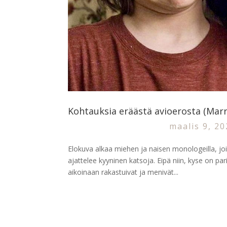
Kohtauksia eräästä avioerosta (Marr
maalis 9, 2
Elokuva alkaa miehen ja naisen monologeilla, joi
ajattelee kyyninen katsoja. Eipä niin, kyse on par
aikoinaan rakastuivat ja menivät...