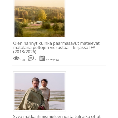
Olen nähnyt kuinka paarmasavut matelevat
matalana peltojen vierustaa – kirjassa IFA
(2013/2026)
148
0
25.7.2026
Syvä matka ihmismieleen josta tuli aika ohut