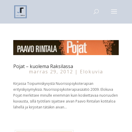
Pojat – kuolema Raksilassa
marras 29, 2012
|
Elokuvia
Kirjassa Toipumiskyvystä Nuorisopsykoterapian
erityiskysymyksiä. Nuorisopsykoterapiasäätiö 2009. Elokuva
Pojat merkitsee minulle enemmän kuin koskettavaa nuoruuden
kuvausta, sillä työtilani sijaitsee aivan Paavo Rintalan kotitaloa
lähellä ja kirjoitan tätäkin aivan...