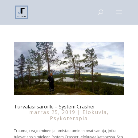
Turvalasi säröille – System Crasher
marras 25, 2019
|
Elokuvia
,
Psykoterapia
Trauma, reagoiminen ja omistautuminen ovat sanoja, jotka
tulevat ensin mieleen System Crasher -elokuvaa katsoessa. Sen