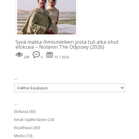
Syvä matka ihmismieleen josta tuli aika ohut
elokuva – Nolanin The Odyssey (2026)
208
0
19.7.2026
…
…
…
Elokuvia
(65)
Kevät räjähti käsiin
(24)
Kirjallisuus
(63)
Media
(10)