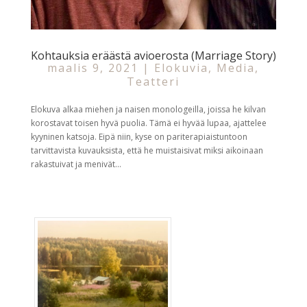
Kohtauksia eräästä avioerosta (Marriage Story)
maalis 9, 2021
|
Elokuvia
,
Media
,
Teatteri
Elokuva alkaa miehen ja naisen monologeilla, joissa he kilvan
korostavat toisen hyvä puolia. Tämä ei hyvää lupaa, ajattelee
kyyninen katsoja. Eipä niin, kyse on pariterapiaistuntoon
tarvittavista kuvauksista, että he muistaisivat miksi aikoinaan
rakastuivat ja menivät...