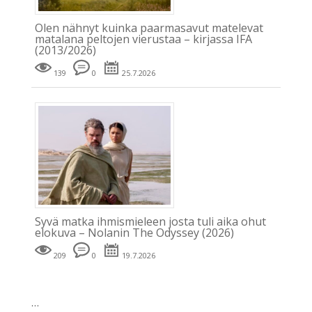
Olen nähnyt kuinka paarmasavut matelevat
matalana peltojen vierustaa – kirjassa IFA
(2013/2026)
139
0
25.7.2026
Syvä matka ihmismieleen josta tuli aika ohut
elokuva – Nolanin The Odyssey (2026)
209
0
19.7.2026
…