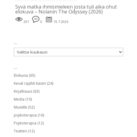
Syvä matka ihmismieleen josta tuli aika ohut
elokuva – Nolanin The Odyssey (2026)
207
0
19.7.2026
…
…
…
Elokuvia
(65)
Kevät räjähti käsiin
(24)
Kirjallisuus
(63)
Media
(10)
Musiikki
(52)
psykoterapia
(16)
Psykoterapia
(12)
Teatteri
(12)