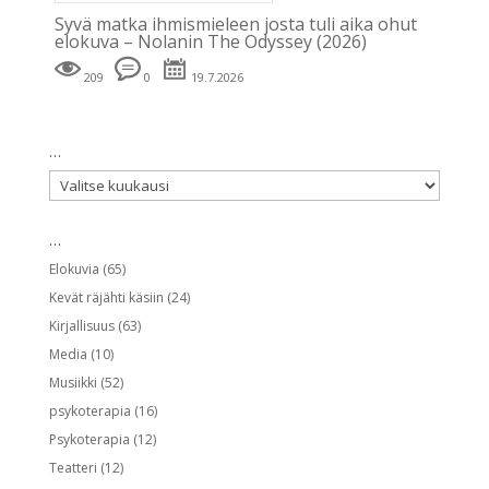
Syvä matka ihmismieleen josta tuli aika ohut
elokuva – Nolanin The Odyssey (2026)
209
0
19.7.2026
…
…
…
Elokuvia
(65)
Kevät räjähti käsiin
(24)
Kirjallisuus
(63)
Media
(10)
Musiikki
(52)
psykoterapia
(16)
Psykoterapia
(12)
Teatteri
(12)