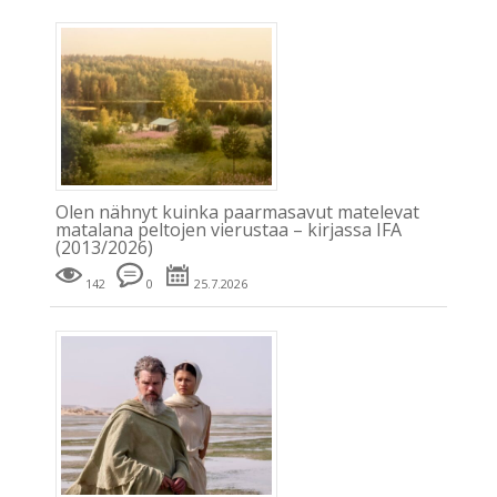
Olen nähnyt kuinka paarmasavut matelevat
matalana peltojen vierustaa – kirjassa IFA
(2013/2026)
142
0
25.7.2026