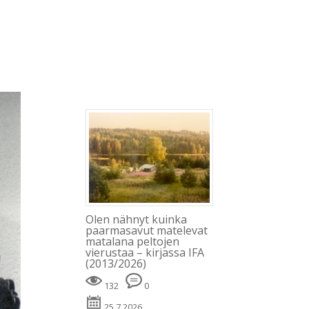
Blogi
Minusta
Kevät
Kirjat
Julkaisut
Olen nähnyt kuinka
paarmasavut matelevat
matalana peltojen
vierustaa – kirjassa IFA
(2013/2026)
132
0
25.7.2026