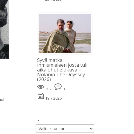
Syvä matka
ihmismieleen josta tuli
aika ohut elokuva –
Nolanin The Odyssey
(2026)
207
0
19.7.2026
nut
…
…