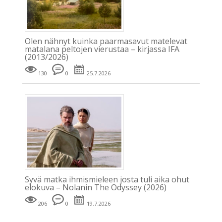
Olen nähnyt kuinka paarmasavut matelevat
matalana peltojen vierustaa – kirjassa IFA
(2013/2026)
130
0
25.7.2026
Syvä matka ihmismieleen josta tuli aika ohut
elokuva – Nolanin The Odyssey (2026)
206
0
19.7.2026