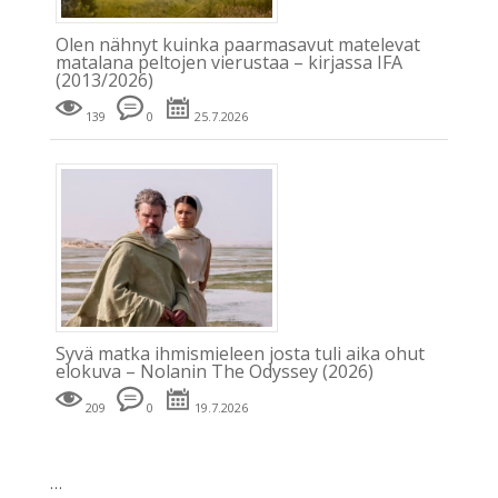
Olen nähnyt kuinka paarmasavut matelevat
matalana peltojen vierustaa – kirjassa IFA
(2013/2026)
139
0
25.7.2026
Syvä matka ihmismieleen josta tuli aika ohut
elokuva – Nolanin The Odyssey (2026)
209
0
19.7.2026
…