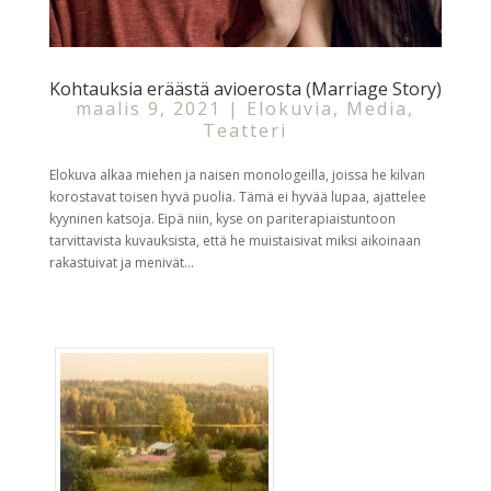
Kohtauksia eräästä avioerosta (Marriage Story)
maalis 9, 2021
|
Elokuvia
,
Media
,
Teatteri
Elokuva alkaa miehen ja naisen monologeilla, joissa he kilvan
korostavat toisen hyvä puolia. Tämä ei hyvää lupaa, ajattelee
kyyninen katsoja. Eipä niin, kyse on pariterapiaistuntoon
tarvittavista kuvauksista, että he muistaisivat miksi aikoinaan
rakastuivat ja menivät...