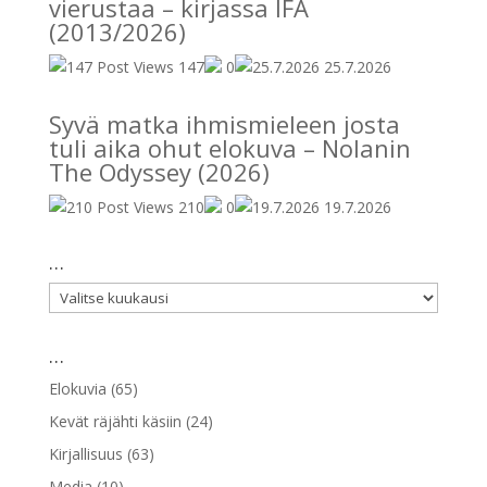
vierustaa – kirjassa IFA
(2013/2026)
147
0
25.7.2026
Syvä matka ihmismieleen josta
tuli aika ohut elokuva – Nolanin
The Odyssey (2026)
210
0
19.7.2026
…
…
…
Elokuvia
(65)
Kevät räjähti käsiin
(24)
Kirjallisuus
(63)
Media
(10)