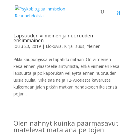
Lapsuuden viimeinen ja nuoruuden
ensimmäinen
joulu 23, 2019
|
Elokuvia
,
Kirjallisuus
,
Yleinen
Pikkukaupungissa ei tapahdu mitään. On viimeinen
kesä ennen yläasteelle siirtymistä, ehkä viimeinen kesä
lapsuutta ja poikaporukan veljeyttä ennen nuoruuden
uusia tuulia. Mikä saa neljä 12-vuotiasta kaverusta
kulkemaan jalan pitkän matkan nähdäkseen ikäisensä
pojan...
Olen nähnyt kuinka paarmasavut
matelevat matalana peltojen