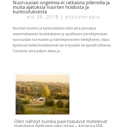
Nuoruusiän ongelmia ei ratkaista pillereillä ja
muita ajatuksia nuorten hoidosta ja
kuntoutuksesta
elo 26, 2018
|
psykoterapia
Nuorten hoidon ja kuntoutuksen tulisi aina perustua
asianmukaiseen koulutukseen ja syvälliseen perehtymiseen
nuoruusiän normaaliin ja häiriintyneeseen kehitykseen, olipa
kyseessä minkä koulukunnan tai eritysalan terapeutti tahansa.
Tarvitaan aina paljon aikaa ja...
Olen nähnyt kuinka paarmasavut matelevat
matalana peltojen vierustaa – kirjassa IFA