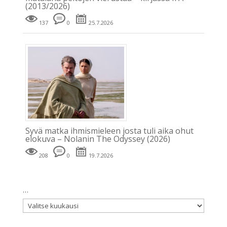
(2013/2026)
137
0
25.7.2026
Syvä matka ihmismieleen josta tuli aika ohut
elokuva – Nolanin The Odyssey (2026)
208
0
19.7.2026
…
…