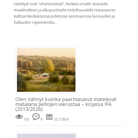
taiteilijat ovat ”ohutseinäisiä”; herkkiä omalle sisäiselle
maailmalleen ja ulkopuoliselle todellisuudelle Hanasaaren
kulttuurikeskuksessa pidetyssä seminaarissa luovuuden ja
hulluuden rajavedoista...
Olen nähnyt kuinka paarmasavut matelevat
matalana peltojen vierustaa – kirjassa IFA
(2013/2026)
132
0
25.7.2026