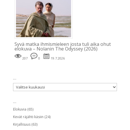
Syvä matka ihmismieleen josta tuli aika ohut
elokuva – Nolanin The Odyssey (2026)
207
0
19.7.2026
…
…
…
Elokuvia
(65)
Kevät räjähti käsiin
(24)
Kirjallisuus
(63)