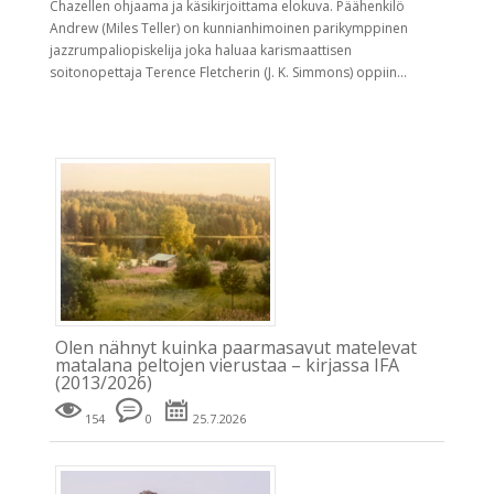
Chazellen ohjaama ja käsikirjoittama elokuva. Päähenkilö
Andrew (Miles Teller) on kunnianhimoinen parikymppinen
jazzrumpaliopiskelija joka haluaa karismaattisen
soitonopettaja Terence Fletcherin (J. K. Simmons) oppiin...
Olen nähnyt kuinka paarmasavut matelevat
matalana peltojen vierustaa – kirjassa IFA
(2013/2026)
154
0
25.7.2026