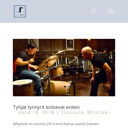
Tyhjät tynnyrit kolisevat eniten
kesä 18, 2018
|
Elokuvia
,
Musiikki
Whiplash on vuonna 2014 ensi-iltansa saanut Damien