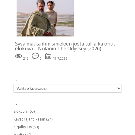
Syvä matka ihmismieleen josta tuli aika ohut
elokuva – Nolanin The Odyssey (2026)
213
0
19.7.2026
…
…
…
Elokuvia
(65)
Kevät räjähti käsiin
(24)
Kirjallisuus
(63)
Media
(10)