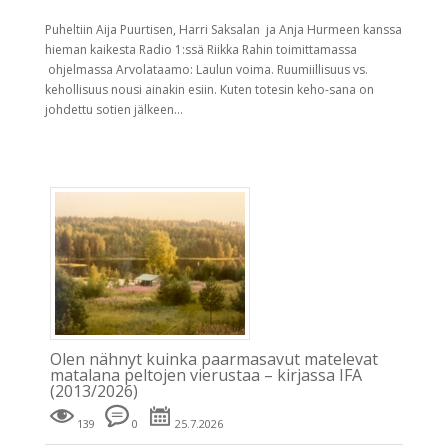
Puheltiin Aija Puurtisen, Harri Saksalan ja Anja Hurmeen kanssa
hieman kaikesta Radio 1:ssä Riikka Rahin toimittamassa
ohjelmassa Arvolataamo: Laulun voima. Ruumiillisuus vs.
kehollisuus nousi ainakin esiin. Kuten totesin keho-sana on
johdettu sotien jälkeen...
Olen nähnyt kuinka paarmasavut matelevat
matalana peltojen vierustaa – kirjassa IFA
(2013/2026)
139
0
25.7.2026