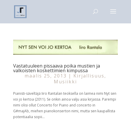
Vastatuuleen pissaava poika mustien ja
valkoisten koskettimien kimpussa
maalis 25, 2013
|
Kirjallisuus
,
Musiikki
Pianisti-säveltäjä Iiro Rantalan teoksella on laimea nimi Nyt sen
voi jo kertoa (2011). Se onkin ainoa valju asia kirjassa. Parempi
nimi olisi ollut Concerto for Piano and concerto in
G#majAb, miehen pianokonserton nimi, mutta sen kaupallista
potentiaalia sopii...