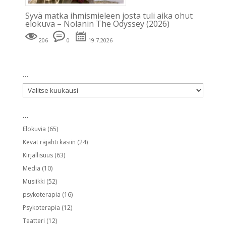
Syvä matka ihmismieleen josta tuli aika ohut
elokuva – Nolanin The Odyssey (2026)
206
0
19.7.2026
…
…
…
Elokuvia
(65)
Kevät räjähti käsiin
(24)
Kirjallisuus
(63)
Media
(10)
Musiikki
(52)
psykoterapia
(16)
Psykoterapia
(12)
Teatteri
(12)