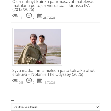
Olen nähnyt kuinka paarmasavut matelevat
matalana peltojen vierustaa – kirjassa IFA
(2013/2026)
141
0
25.7.2026
Syvä matka ihmismieleen josta tuli aika ohut
elokuva – Nolanin The Odyssey (2026)
209
0
19.7.2026
…
…