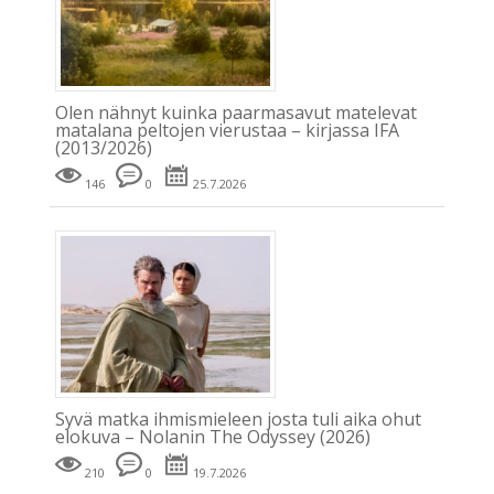
Olen nähnyt kuinka paarmasavut matelevat
matalana peltojen vierustaa – kirjassa IFA
(2013/2026)
146
0
25.7.2026
Syvä matka ihmismieleen josta tuli aika ohut
elokuva – Nolanin The Odyssey (2026)
210
0
19.7.2026