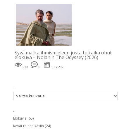
Syvä matka ihmismieleen josta tuli aika ohut
elokuva – Nolanin The Odyssey (2026)
210
0
19.7.2026
…
…
…
Elokuvia
(65)
Kevät räjähti käsiin
(24)