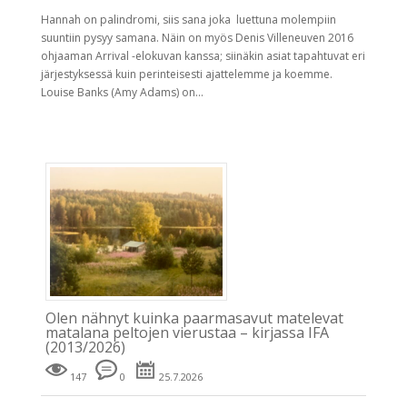
Hannah on palindromi, siis sana joka luettuna molempiin
suuntiin pysyy samana. Näin on myös Denis Villeneuven 2016
ohjaaman Arrival -elokuvan kanssa; siinäkin asiat tapahtuvat eri
järjestyksessä kuin perinteisesti ajattelemme ja koemme.
Louise Banks (Amy Adams) on...
Olen nähnyt kuinka paarmasavut matelevat
matalana peltojen vierustaa – kirjassa IFA
(2013/2026)
147
0
25.7.2026