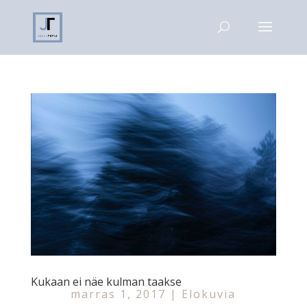
Kukaan ei näe kulman taakse
marras 1, 2017
|
Elokuvia