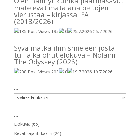
Olen nähnyt kuinka paarmasavut
matelevat matalana peltojen
vierustaa – kirjassa IFA
(2013/2026)
135
0
25.7.2026
Syvä matka ihmismieleen josta
tuli aika ohut elokuva – Nolanin
The Odyssey (2026)
208
0
19.7.2026
…
…
…
Elokuvia
(65)
Kevät räjähti käsiin
(24)