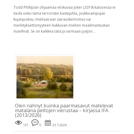
Todd Phillipsin ohjaamaa elokuvaa Joker (2019) katsoessa ei
tiedä onko tämä terroristin kastejuhla, joukkoampujan
kujanjuoksu, mielisairaan sairauskertomus vai
merkityksettömyyteen hukkuvan miehen maailmantuskan
manifesti. Se on kaikkea tätä ja varmaan paljon...
Olen nähnyt kuinka paarmasavut matelevat
matalana peltojen vierustaa – kirjassa IFA
(2013/2026)
131
0
25.7.2026