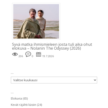
Syvä matka ihmismieleen josta tuli aika ohut
elokuva – Nolanin The Odyssey (2026)
206
0
19.7.2026
…
…
…
Elokuvia
(65)
Kevät räjähti käsiin
(24)