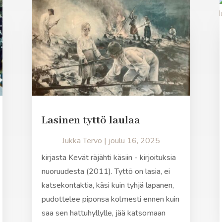
Lasinen tyttö laulaa
Jukka Tervo
|
joulu 16, 2025
kirjasta Kevät räjähti käsiin - kirjoituksia
nuoruudesta (2011). Tyttö on lasia, ei
katsekontaktia, käsi kuin tyhjä lapanen,
pudottelee piponsa kolmesti ennen kuin
saa sen hattuhyllylle, jää katsomaan