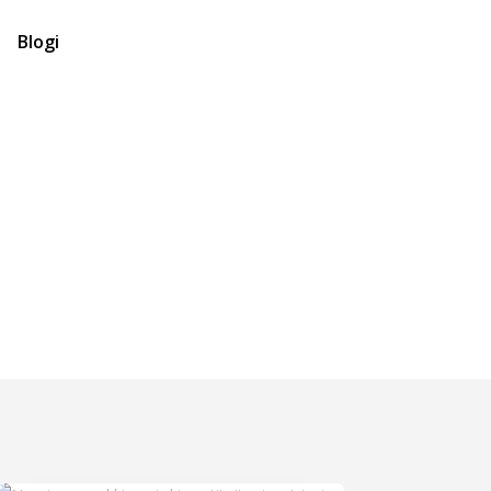
Blogi
Minusta
Kevät
Kirjat
Julkaisut