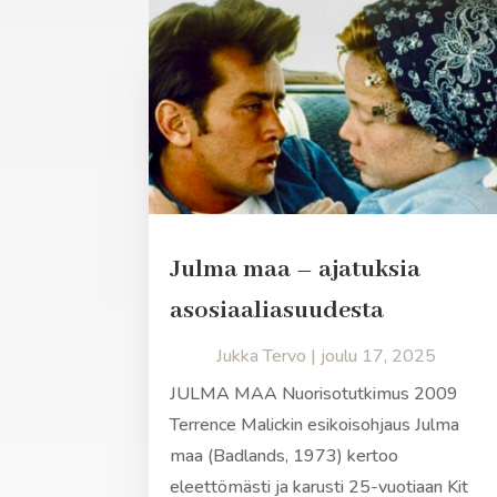
Julma maa – ajatuksia
asosiaaliasuudesta
Jukka Tervo
|
joulu 17, 2025
JULMA MAA Nuorisotutkimus 2009
Terrence Malickin esikoisohjaus Julma
maa (Badlands, 1973) kertoo
eleettömästi ja karusti 25-vuotiaan Kit