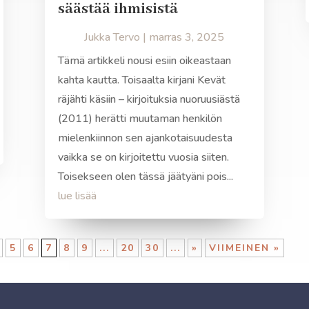
säästää ihmisistä
Jukka Tervo
|
marras 3, 2025
Tämä artikkeli nousi esiin oikeastaan
kahta kautta. Toisaalta kirjani Kevät
räjähti käsiin – kirjoituksia nuoruusiästä
(2011) herätti muutaman henkilön
mielenkiinnon sen ajankotaisuudesta
vaikka se on kirjoitettu vuosia siiten.
Toisekseen olen tässä jäätyäni pois...
lue lisää
5
6
7
8
9
...
20
30
...
»
VIIMEINEN »