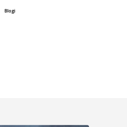
Blogi
Minusta
Kevät
Kirjat
Julkaisut