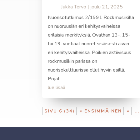
Jukka Tervo
|
joulu 21, 2025
Nuorisotutkimus 2/1991 Rockmusiikilla
on nuoruusiän eri kehitysvaiheissa
erilaisia merkityksiä. Ovathan 13-, 15-
tai 19-vuotiaat nuoret sisäisesti aivan
eri kehitysvaiheissa. Poikien aktiivisuus
rockmusiikin parissa on
nuorisokulttuurissa ollut hyvin esillä.
Pojat...
lue lisää
SIVU 6 (34)
« ENSIMMÄINEN
«
...