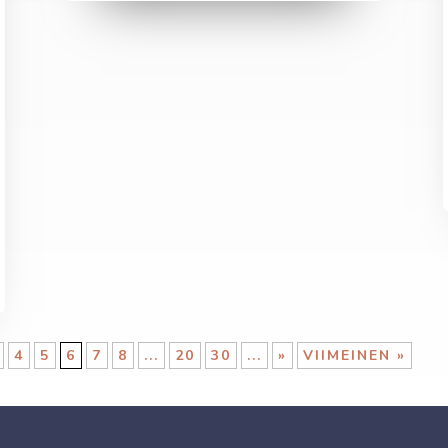
4
5
6
7
8
...
20
30
...
»
VIIMEINEN »