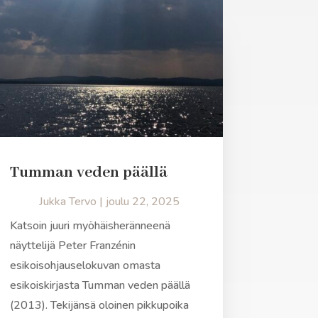
Tumman veden päällä
Jukka Tervo
|
joulu 22, 2025
Katsoin juuri myöhäisheränneenä
näyttelijä Peter Franzénin
esikoisohjauselokuvan omasta
esikoiskirjasta Tumman veden päällä
(2013). Tekijänsä oloinen pikkupoika