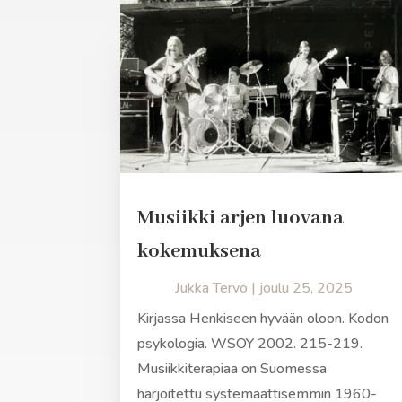
Musiikki arjen luovana
kokemuksena
Jukka Tervo
|
joulu 25, 2025
Kirjassa Henkiseen hyvään oloon. Kodon
psykologia. WSOY 2002. 215-219.
Musiikkiterapiaa on Suomessa
harjoitettu systemaattisemmin 1960-